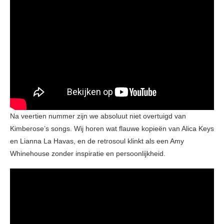
Na veertien nummer zijn we absoluut niet overtuigd van
Kimberose’s songs. Wij horen wat flauwe kopieën van Alica Keys
en Lianna La Havas, en de retrosoul klinkt als een Amy
Whinehouse zonder inspiratie en persoonlijkheid.