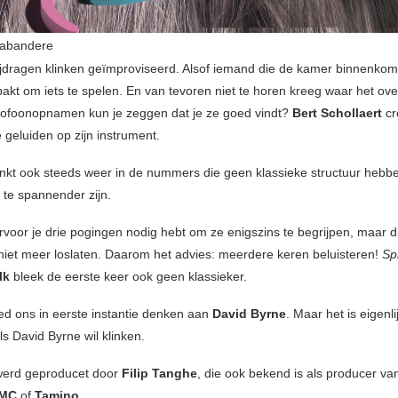
rabandere
dragen klinken geïmproviseerd. Alsof iemand die de kamer binnenkom
pakt om iets te spelen. En van tevoren niet te horen kreeg waar het ove
ofoonopnamen kun je zeggen dat je ze goed vindt?
Bert Schollaert
cr
e geluiden op zijn instrument.
linkt ook steeds weer in de nummers die geen klassieke structuur hebb
te spannender zijn.
rvoor je drie pogingen nodig hebt om ze enigszins te begrijpen, maar di
niet meer loslaten. Daarom het advies: meerdere keren beluisteren!
Sp
lk
bleek de eerste keer ook geen klassieker.
d ons in eerste instantie denken aan
David Byrne
. Maar het is eigenl
ls David Byrne wil klinken.
werd geproducet door
Filip Tanghe
, die ook bekend is als producer v
 MC
of
Tamino.