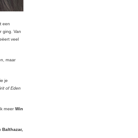
t een
r ging. Van
eëert veel
en, maar
e je
irit of Eden
ijk meer
Win
an
Balthazar,