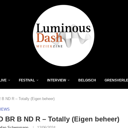
LIVE
FESTIVAL
INTERVIEW
BELGISCH
GRENSVERL
 B ND R – Totally (Eigen beheer)
VIEWS
D BR B ND R – Totally (Eigen beheer)
efan Schemmann
12/06/2024