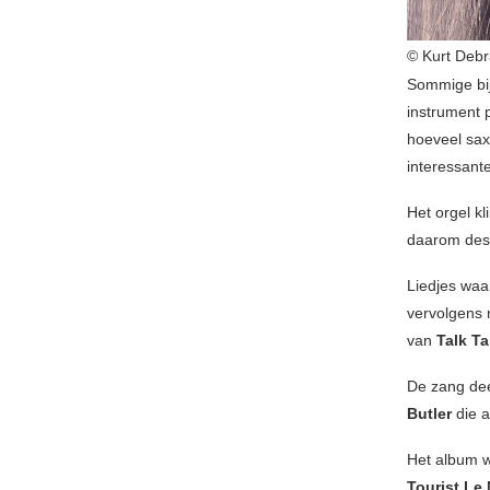
© Kurt Deb
Sommige bij
instrument 
hoeveel sax
interessant
Het orgel k
daarom des 
Liedjes waa
vervolgens 
van
Talk Ta
De zang dee
Butler
die a
Het album 
Tourist Le