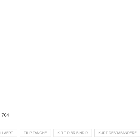
:
764
LLAERT
FILIP TANGHE
K R T D BR B ND R
KURT DEBRABANDERE