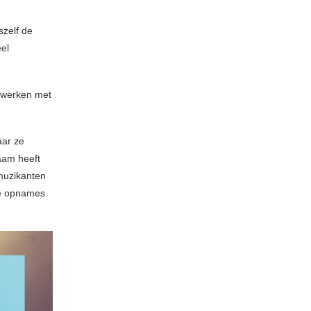
zelf de
eel
 werken met
aar ze
naam heeft
 muzikanten
de opnames.