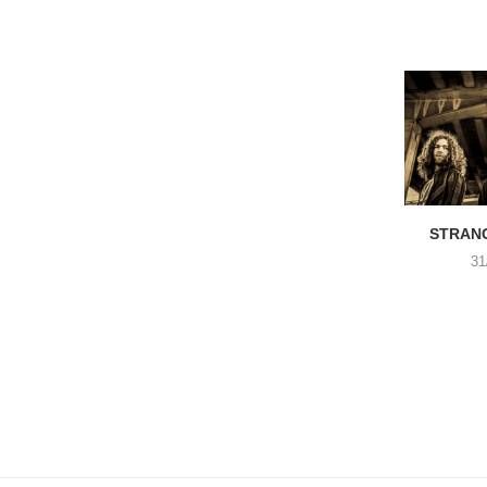
STRANG
31