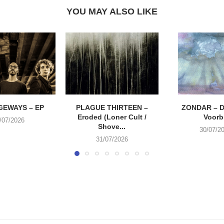
YOU MAY ALSO LIKE
EWAYS – EP
PLAGUE THIRTEEN –
ZONDAR – D
Eroded (Loner Cult /
Voorbi
/07/2026
Shove...
30/07/2
31/07/2026