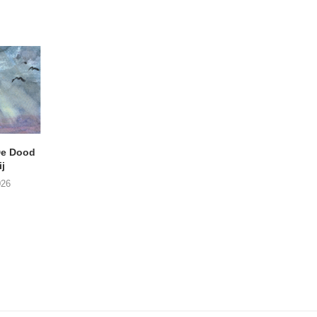
e Dood
DANIEL PEREZ – Why Is
JEF MERTENS – Do
j
This Called Heaven?
Amps (Many Chan
026
29/07/2026
27/07/2026