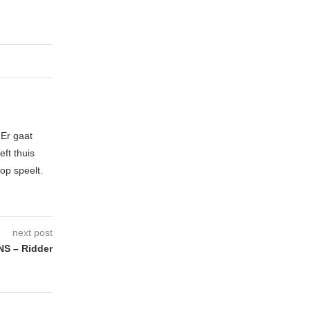
 Er gaat
ft thuis
op speelt.
next post
S – Ridder