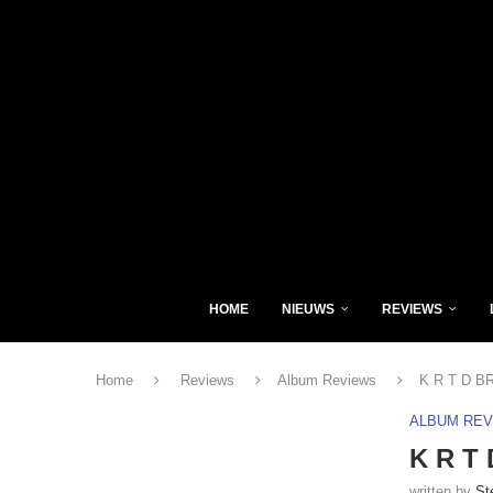
HOME
NIEUWS
REVIEWS
Home
Reviews
Album Reviews
K R T D BR
ALBUM RE
K R T 
written by
St