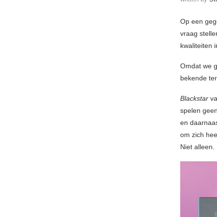
Op een geg
vraag stell
kwaliteiten i
Omdat we ge
bekende te
Blackstar
v
spelen geen
en daarnaas
om zich hee
Niet alleen.