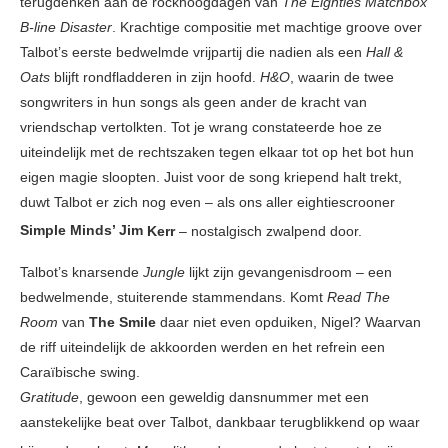
terugdenken aan de rockhoogdagen van
The Eighties Matchbox
B-line Disaster
. Krachtige compositie met machtige groove over
Talbot’s eerste bedwelmde vrijpartij die nadien als een
Hall &
Oats
blijft rondfladderen in zijn hoofd.
H&O
, waarin de twee
songwriters in hun songs als geen ander de kracht van
vriendschap vertolkten. Tot je wrang constateerde hoe ze
uiteindelijk met de rechtszaken tegen elkaar tot op het bot hun
eigen magie sloopten. Juist voor de song kriepend halt trekt,
duwt Talbot er zich nog even – als ons aller eightiescrooner
Simple Minds’
Jim
Kerr
– nostalgisch zwalpend door.
Talbot’s knarsende
Jungle
lijkt zijn gevangenisdroom – een
bedwelmende, stuiterende stammendans. Komt
Read The
Room
van
The Smile
daar niet even opduiken, Nigel? Waarvan
de riff uiteindelijk de akkoorden werden en het refrein een
Caraïbische swing.
Gratitude
, gewoon een geweldig dansnummer met een
aanstekelijke beat over Talbot, dankbaar terugblikkend op waar