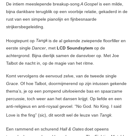
De intiem meeslepende breakup-song
A Gospel
is een milde,
bijna dankbare terugblik op een voorbije relatie, gekaderd in de
rust van een simpele pianolijn en fijnbesnaarde
strijkersbegeleiding.
Hoogtepunt op
Tangk
is de al gekende zwiepende floorfiller en
eerste single
Dancer
, met
LCD Soundsytem
op de
achtergrond. Bijna dierlijk samen de dansvloer op. Met Joe
Talbot de nacht in, op de magie van het ritme.
Komt vervolgens de eenvoud zelve, van de tweede single
Grace
. Of hoe Talbot, doormijmerend op zijn intussen gekende
thema’s, je op een pompend uitvloeiende bas en spaarzame
percussie, toch weer aan het dansen krijgt. Op liefde en een
anti-religieus en anti-royaal gevoel. “No God. No King. I said
Love is the fing” (sic), dit wordt wel de leuze van
Tangk.
Een rammend en schurend
Hall & Oates
doet opeens