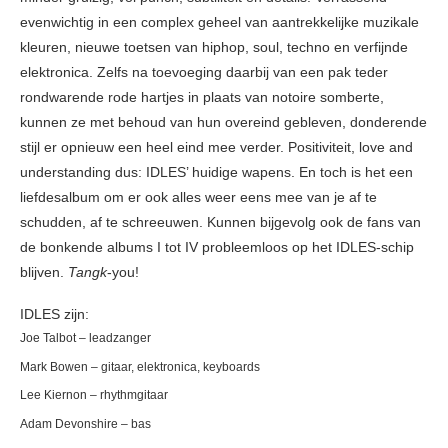
evenwichtig in een complex geheel van aantrekkelijke muzikale
kleuren, nieuwe toetsen van hiphop, soul, techno en verfijnde
elektronica. Zelfs na toevoeging daarbij van een pak teder
rondwarende rode hartjes in plaats van notoire somberte,
kunnen ze met behoud van hun overeind gebleven, donderende
stijl er opnieuw een heel eind mee verder. Positiviteit, love and
understanding dus: IDLES’ huidige wapens. En toch is het een
liefdesalbum om er ook alles weer eens mee van je af te
schudden, af te schreeuwen. Kunnen bijgevolg ook de fans van
de bonkende albums I tot IV probleemloos op het IDLES-schip
blijven.
Tangk
-you!
IDLES zijn:
Joe Talbot – leadzanger
Mark Bowen – gitaar, elektronica, keyboards
Lee Kiernon – rhythmgitaar
Adam Devonshire – bas