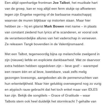
Een altijd openhartige frontman
Joe Talbot
, het muzikale hart
van de groep, kan er nog altijd een ferm stukje op affoeteren
tegen zijn Engelse regering of de barbaarse maatschappij
waarvan de muren blijkbaar op instorten staan. Maar hier
hebben ze – hij en gitarist
Mark Bowen
met name – in plaats
van constant ziedend hun lyrics af te scanderen, er vooral ook
de verantwoordelijke allures van het vaderschap in verweven.
Ze releasen
Tangk
bovendien in de Valentijnsmaand.
Met een Talbot, tegenwoordig bijna op melancholie zwelgend in
zijn (nieuwe) liefde en expliciete dankbaarheid. Wat ze daarvoor
extra hebben hebben opgedolven zijn – lieve god! – warempel
een resem één en al lieve, kwetsbare, vaak zelfs melig
gezongen lovesongs, aangeboden als de pennenvruchten van
hun erkentelijkheid. Maar hier gelukkig overwegend nog zo vurig
en atypisch rauw gebracht dat het toch enkel maar van IDLES
kan zijn. Bekijk die songtitels –
Grac
e of
Gratitude
– waar
Talbots stem ook heel duidelijk het stormkracht 7-gehalte van