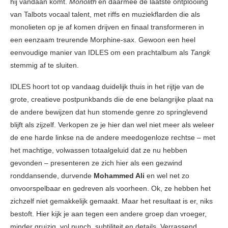
hij vandaan komt.
Monolith
en daarmee de laatste ontplooiing
van Talbots vocaal talent, met riffs en muziekflarden die als
monolieten op je af komen drijven en finaal transformeren in
een eenzaam treurende Morphine-sax. Gewoon een heel
eenvoudige manier van IDLES om een prachtalbum als
Tangk
stemmig af te sluiten.
IDLES hoort tot op vandaag duidelijk thuis in het rijtje van de
grote, creatieve postpunkbands die de ene belangrijke plaat na
de andere bewijzen dat hun stomende genre zo springlevend
blijft als zijzelf. Verkopen ze je hier dan wel niet meer als weleer
de ene harde linkse na de andere meedogenloze rechtse – met
het machtige, volwassen totaalgeluid dat ze nu hebben
gevonden – presenteren ze zich hier als een gezwind
ronddansende, durvende
Mohammed Ali
en wel net zo
onvoorspelbaar en gedreven als voorheen. Ok, ze hebben het
zichzelf niet gemakkelijk gemaakt. Maar het resultaat is er, niks
bestoft. Hier kijk je aan tegen een andere groep dan vroeger,
minder gruizig, vol punch, subtiliteit en details. Verrassend