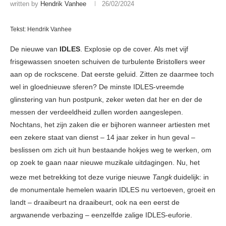
written by
Hendrik Vanhee
26/02/2024
Tekst: Hendrik Vanhee
De nieuwe van
IDLES
. Explosie op de cover. Als met vijf
frisgewassen snoeten schuiven de turbulente Bristollers weer
aan op de rockscene. Dat eerste geluid. Zitten ze daarmee toch
wel in gloednieuwe sferen? De minste IDLES-vreemde
glinstering van hun postpunk, zeker weten dat her en der de
messen der verdeeldheid zullen worden aangeslepen.
Nochtans, het zijn zaken die er bijhoren wanneer artiesten met
een zekere staat van dienst – 14 jaar zeker in hun geval –
beslissen om zich uit hun bestaande hokjes weg te werken, om
op zoek te gaan naar nieuwe muzikale uitdagingen. Nu, het
weze met betrekking tot deze vurige nieuwe
Tangk
duidelijk: in
de monumentale hemelen waarin IDLES nu vertoeven, groeit en
landt – draaibeurt na draaibeurt, ook na een eerst de
argwanende verbazing – eenzelfde zalige IDLES-euforie.