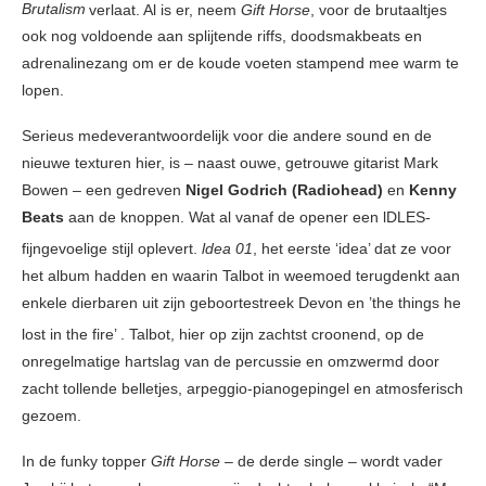
Brutalism
verlaat. Al is er, neem
Gift Horse
, voor de brutaaltjes
ook nog voldoende aan splijtende riffs, doodsmakbeats en
adrenalinezang om er de koude voeten stampend mee warm te
lopen.
Serieus medeverantwoordelijk voor die andere sound en de
nieuwe texturen hier, is – naast ouwe, getrouwe gitarist Mark
Bowen – een gedreven
Nigel Godrich
(Radiohead)
en
Kenny
Beats
aan de knoppen. Wat al vanaf de opener een lDLES-
fijngevoelige stijl oplevert.
ldea 01
, het eerste ‘idea’
dat ze voor
het album hadden en waarin Talbot in weemoed terugdenkt aan
enkele dierbaren uit zijn geboortestreek Devon en ’the things he
lost in the fire’
. Talbot, hier op zijn zachtst croonend, op de
onregelmatige hartslag van de percussie en omzwermd door
zacht tollende belletjes, arpeggio-pianogepingel en atmosferisch
gezoem.
In de funky topper
Gift Horse
– de derde single – wordt vader