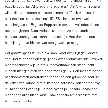
Joe bij het aanschouwen van zijn dochter helemaal lyrisch: “My
baby is beautiful. All is love and love is all”. Als ferm antiroyalist
wil hij dit dan meteen ook laten ‘rijmen’ op “Fuck the king, he
ain’t the king, she’s the king”. IDLES klinkt hier evenwel zo
onstuimig als de Engelse
Peppers
in een bos vol industrial en
racende gitaren. Naar verluidt luisterden ze in de aanloop
hiervoor duchtig naar techno en disco (!). Hoe dan ook een
heerlijke groove hier en wat een geweldige song.
Het groezelige
POP POP POP
dan, weer over zijn geluksroes
een kind te hebben en tegelijk ook over Freudenfreude, iets wat
recht tegenover wijdverbreid ‘leedvermaak zou staan, echt
kunnen meegenieten van andermans geluk. Een met dreigende
basstoomstoten doortrokken rapper op een grimmige beat uit
de koker van Talbot. Met buitelende percussie rolt daarop
Roy
in. Talbot haalt voor zijn verhaal over zijn vriendin vocaal nog
maar eens alles uit de kast. Fraai opgesmukt, alsjeblieft, met
Motown-soulgeluiden.