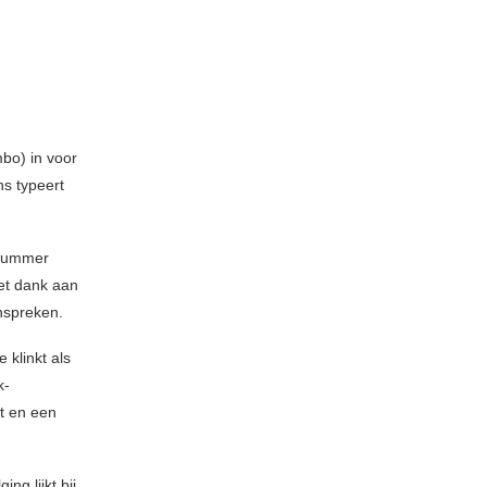
bo) in voor
s typeert
 nummer
Met dank aan
enspreken.
 klinkt als
k-
st en een
g lijkt bij