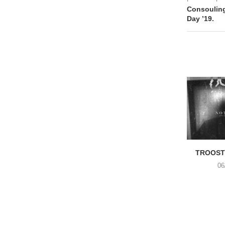
Consoulin
Day ’19.
TROOST 
06