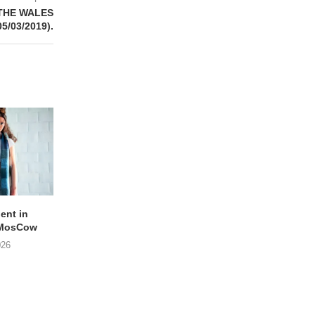
THE WALES
05/03/2019).
lent in
APOTH – Nelson
LIGHTSPEED speelt
 MosCow
THE SHEILA DIVINE in
05/08/2026
026
04/08/2026