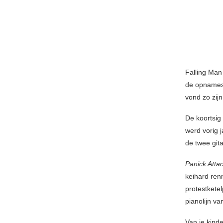
Falling Man
de opnames 
vond zo zijn
De koortsig 
werd vorig j
de twee gita
Panick Atta
keihard ren
protestkete
pianolijn v
Van je kind