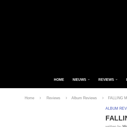
HOME
NIEUWS
REVIEWS
Home
Reviews
Album Reviews
FALLING M
ALBUM RE
FALLI
written by
Wo