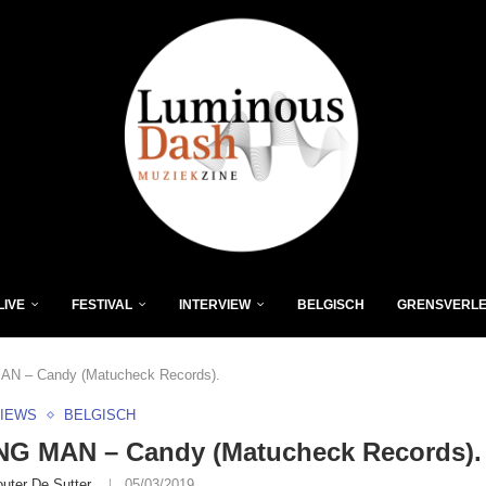
LIVE
FESTIVAL
INTERVIEW
BELGISCH
GRENSVERL
AN – Candy (Matucheck Records).
VIEWS
BELGISCH
NG MAN – Candy (Matucheck Records).
uter De Sutter
05/03/2019