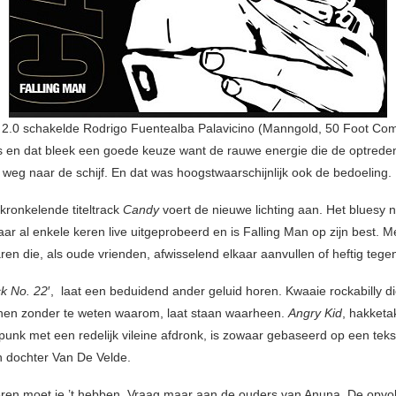
 2.0 schakelde Rodrigo Fuentealba Palavicino (Manngold, 50 Foot Com
en dat bleek een goede keuze want de rauwe energie die de optreden
 weg naar de schijf. En dat was hoogstwaarschijnlijk ook de bedoeling.
kronkelende titeltrack
Candy
voert de nieuwe lichting aan. Het bluesy
aar al enkele keren live uitgeprobeerd en is Falling Man op zijn best. 
ren die, als oude vrienden, afwisselend elkaar aanvullen of heftig teg
ck No. 22
′, laat een beduidend ander geluid horen. Kwaaie rockabilly die
nen zonder te weten waarom, laat staan waarheen.
Angry Kid
, hakketa
lpunk met een redelijk vileine afdronk, is zowaar gebaseerd op een tek
an dochter Van De Velde.
eren moet je ’t hebben. Vraag maar aan de ouders van Anuna. De opvolgin