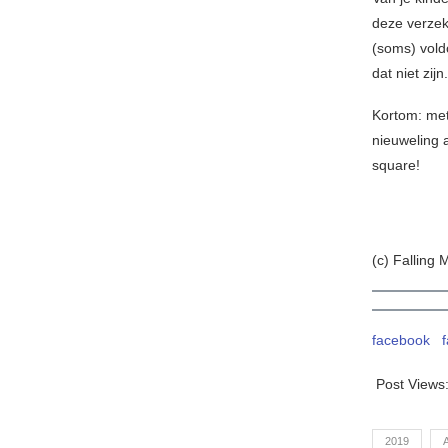
deze verzek
(soms) vold
dat niet zijn.
Kortom: me
nieuweling a
square!
(c) Falling 
facebook
Post Views
2019