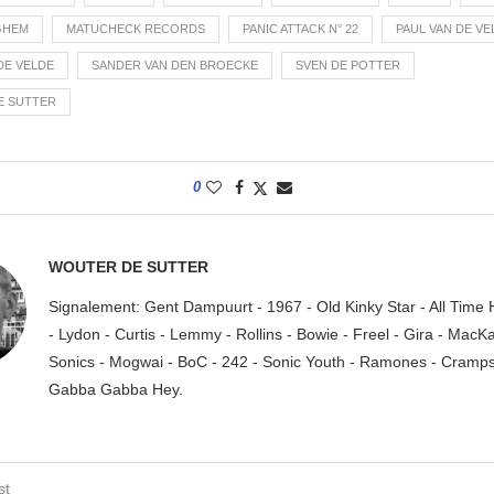
GHEM
MATUCHECK RECORDS
PANIC ATTACK N° 22
PAUL VAN DE VE
DE VELDE
SANDER VAN DEN BROECKE
SVEN DE POTTER
E SUTTER
0
WOUTER DE SUTTER
Signalement: Gent Dampuurt - 1967 - Old Kinky Star - All Time
- Lydon - Curtis - Lemmy - Rollins - Bowie - Freel - Gira - MacK
Sonics - Mogwai - BoC - 242 - Sonic Youth - Ramones - Cramps.
Gabba Gabba Hey.
st