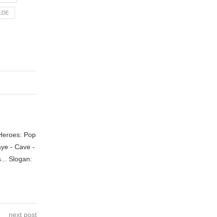
LDE
 Heroes: Pop
aye - Cave -
.. Slogan:
next post