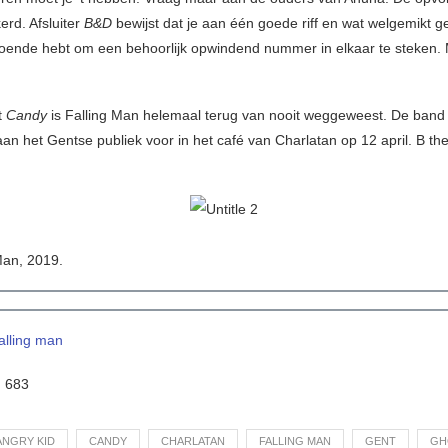
erd. Afsluiter
B&D
bewijst dat je aan één goede riff en wat welgemikt g
oende hebt om een behoorlijk opwindend nummer in elkaar te steken.
t
Candy
is Falling Man helemaal terug van nooit weggeweest. De band 
an het Gentse publiek voor in het café van Charlatan op 12 april. B the
Man, 2019.
falling man
:
683
ANGRY KID
CANDY
CHARLATAN
FALLING MAN
GENT
GH