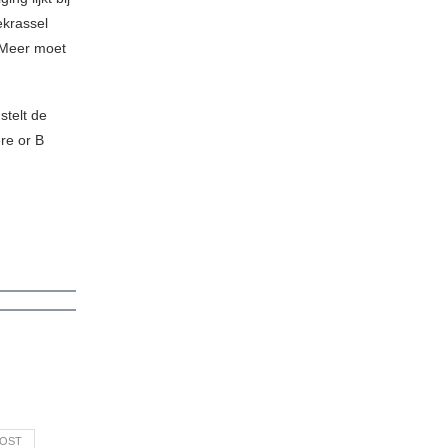
ekrassel
 Meer moet
stelt de
re or B
OST