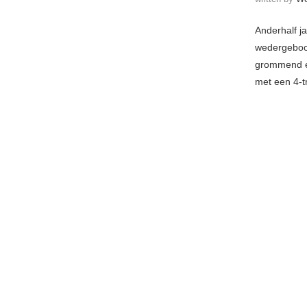
Anderhalf j
wedergeboor
grommend e
met een 4-t