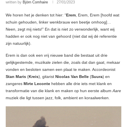
written by
Björn Comhaire
27/01/2023
We horen het je denken tot hier: “
Erem
, Erem, Erem [hoofd wat
schuin gehouden, linker wenkbrauw een beetje omhoog]…
Neen, zegt mij niets!” En dat is niet zo verwonderlijk, want wij
hadden er ook nog niet van gehoord (niet dat wij dé referentie
zijn natuurlijk).
Erem is dan ook een vrij nieuwe band die bestaat uit drie
gelijkgestemde, muzikale zielen die, zoals dat dan gaat, mekaar
vonden en besloten samen een plaat te maken. Accordeonist
Stan Maris
(
Kreis
), gitarist
Nicolas Van Belle
(
Suura
) en
zangeres
Mirte Leconte
hebben alle drie iets met klank en
transformatie van die klank en maken op hun eerste album
Aare
muziek die ligt tussen jazz, folk, ambient en koraalwerken.