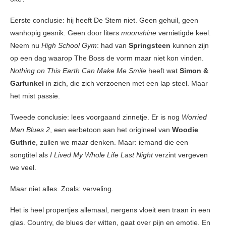
Eerste conclusie: hij heeft De Stem niet. Geen gehuil, geen
wanhopig gesnik. Geen door liters
moonshine
vernietigde keel.
Neem nu
High School Gym
: had van
Springsteen
kunnen zijn
op een dag waarop The Boss de vorm maar niet kon vinden.
Nothing on This Earth Can Make Me Smile
heeft wat
Simon &
Garfunkel
in zich, die zich verzoenen met een lap steel. Maar
het mist passie.
Tweede conclusie: lees voorgaand zinnetje. Er is nog
Worried
Man Blues 2
, een eerbetoon aan het origineel van
Woodie
Guthrie
, zullen we maar denken. Maar: iemand die een
songtitel als
I Lived My Whole Life Last Night
verzint vergeven
we veel.
Maar niet alles. Zoals: verveling.
Het is heel propertjes allemaal, nergens vloeit een traan in een
glas. Country, de blues der witten, gaat over pijn en emotie. En