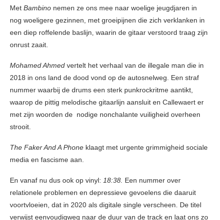
Met
Bambino
nemen ze ons mee naar woelige jeugdjaren in
nog woeligere gezinnen, met groeipijnen die zich verklanken in
een diep roffelende baslijn, waarin de gitaar verstoord traag zijn
onrust zaait.
Mohamed Ahmed
vertelt het verhaal van de illegale man die in
2018 in ons land de dood vond op de autosnelweg. Een straf
nummer waarbij de drums een sterk punkrockritme aantikt,
waarop de pittig melodische gitaarlijn aansluit en Callewaert er
met zijn woorden de nodige nonchalante vuiligheid overheen
strooit.
The Faker And A Phone
klaagt met urgente grimmigheid sociale
media en fascisme aan.
En vanaf nu dus ook op vinyl:
18:38.
Een nummer over
relationele problemen en depressieve gevoelens die daaruit
voortvloeien, dat in 2020 als digitale single verscheen. De titel
verwijst eenvoudigweg naar de duur van de track en laat ons zo