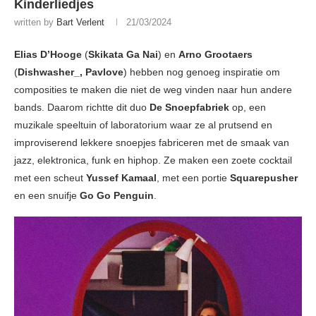
Kinderliedjes
written by
Bart Verlent
21/03/2024
Elias D’Hooge
(
Skikata Ga Nai
) en
Arno Grootaers
(
Dishwasher_, Pavlove
) hebben nog genoeg inspiratie om
composities te maken die niet de weg vinden naar hun andere
bands. Daarom richtte dit duo
De Snoepfabriek
op, een
muzikale speeltuin of laboratorium waar ze al prutsend en
improviserend lekkere snoepjes fabriceren met de smaak van
jazz, elektronica, funk en hiphop. Ze maken een zoete cocktail
met een scheut
Yussef Kamaal
, met een portie
Squarepusher
en een snuifje
Go Go Penguin
.