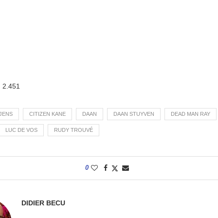
:
2.451
JENS
CITIZEN KANE
DAAN
DAAN STUYVEN
DEAD MAN RAY
LUC DE VOS
RUDY TROUVÉ
0
DIDIER BECU