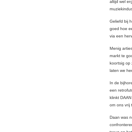
altijd wel e
muziekindust
Geliefd bij 
goed hoe ee
via een her
Menig artie
markt te goo
koortsig op
laten we he
In de bijhor
een retrofut
klinkt DAAN
om ons vrij 
Daan was no
confrontere