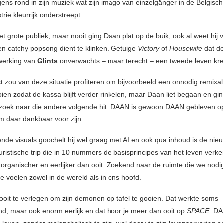
rgens rond in zijn muziek wat zijn imago van einzelgänger in de Belgisc
rie kleurrijk onderstreept.
het grote publiek, maar nooit ging Daan plat op de buik, ook al weet hij
n catchy popsong dient te klinken. Getuige
Victory
of
Housewife
dat d
werking van
Glints
onverwachts – maar terecht – een tweede leven kr
st zou van deze situatie profiteren om bijvoorbeeld een onnodig remix
ien zodat de kassa blijft verder rinkelen, maar Daan liet begaan en gin
 zoek naar die andere volgende hit. DAAN is gewoon DAAN gebleven 
m daar dankbaar voor zijn.
ende visuals goochelt hij wel graag met AI en ook qua inhoud is de nie
uristische trip die in 10 nummers de basisprincipes van het leven verke
 organischer en eerlijker dan ooit. Zoekend naar de ruimte die we nod
te voelen zowel in de wereld als in ons hoofd.
oit te verlegen om zijn demonen op tafel te gooien. Dat werkte soms
nd, maar ook enorm eerlijk en dat hoor je meer dan ooit op
SPACE
. DA