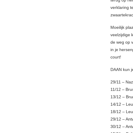
terug op het
verklaring t
zwaartekrac
Moeilijk pla
veelzijdige 
de weg op v
in je herse
court!
DAAN kun je 
29/11 – Naz
11/12 – Bru
13/12 – Bru
14/12 – Leu
18/12 – Leu
29/12 – An
30/12 – An