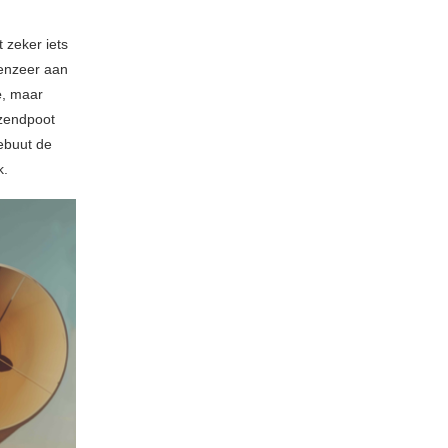
 zeker iets
enzeer aan
e
, maar
izendpoot
debuut de
k.