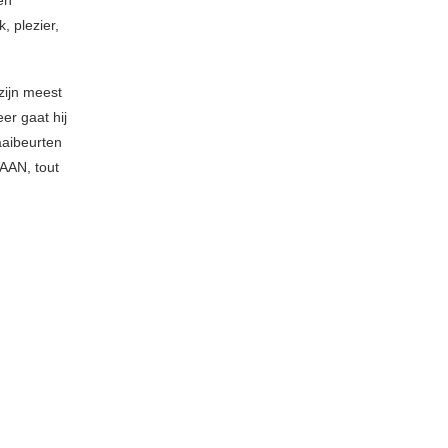
en
, plezier,
zijn meest
er gaat hij
aaibeurten
DAAN, tout