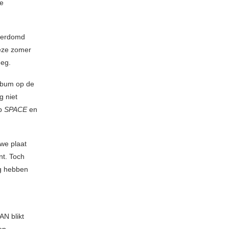
he
 verdomd
eze zomer
eeg.
album op de
g niet
op
SPACE
en
uwe plaat
nt. Toch
ig hebben
AN blikt