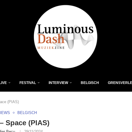
LIVE
FESTIVAL
INTERVIEW
BELGISCH
GRENSVERL
ace (PIAS)
VIEWS
BELGISCH
– Space (PIAS)
dier Becu
29/11/2024