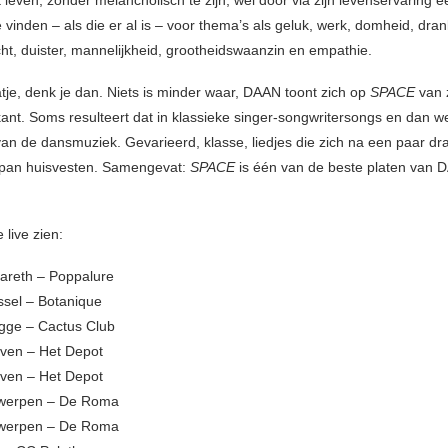
 leven, zonder melancholisch te zijn, wel door via zijn levenservaring e
e vinden – als die er al is – voor thema’s als geluk, werk, domheid, drank
ht, duister, mannelijkheid, grootheidswaanzin en empathie.
atje, denk je dan. Niets is minder waar, DAAN toont zich op
SPACE
van 
kant. Soms resulteert dat in klassieke singer-songwritersongs en dan we
an de dansmuziek. Gevarieerd, klasse, liedjes die zich na een paar dr
npan huisvesten. Samengevat:
SPACE
is één van de beste platen van 
live zien:
areth – Poppalure
ssel – Botanique
gge – Cactus Club
ven – Het Depot
ven – Het Depot
twerpen – De Roma
twerpen – De Roma