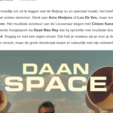
moeilijk om uit te leggen wat de Belpop nu zo speciaal maakt, het heeft
et unieke stemmen. Denk aan
Arno Hintjens
of
Luc De Vos,
maar ev
ven
. Het muzikale avontuur van de Leuvenaar begon met
Citizen Kan
eerste hoogtepunt via
Dead Man Ray
dat hij oprichtte met muzikale du
vé
. Koppig en met een eigen smoel. Dat heb je sowieso als je voor je 
em
verzint, maar de grote doorbraak kwam er natuurlijk met zijn solower