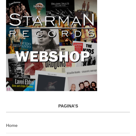
PAGINA’S
Home