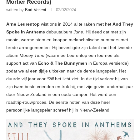
Mortier Records)
written by
Bart Verlent
02/02/2024
Arne Leurentop
wist ons in 2014 al te raken met het
And They
Spoke In Anthems
debuutalbum
June
. Hij deed dat met zijn
mooie, warme stem en knappe melancholische nummers met
brede arrangementen. Hij bevestigde zijn talent met het tweede
album
Money Time
(waarmee Leurentop een tournee als
support act van
Echo & The Bunnymen
in Europa versierde)
zodat we al een tijdje uitkeken naar de derde langspeler. Het
duurde vijf jaar voor
Still
het licht ziet. In die tijd verloor hij van
zijn twee beste vrienden en trok hij, met zijn gezin, anderhalfjaar
door Nieuw-Zeeland in een oude camper. Het werd een
roadtrip-rouwproces. De eerste noten van deze heel
persoonlijke langspeler schreef hij in Nieuw-Zeeland.