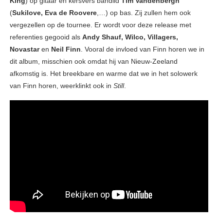
King
) op gitaar en kersvers bandlid
Tim Vandenbergh
(
Sukilove, Eva de Roovere
,…) op bas. Zij zullen hem ook
vergezellen op de tournee. Er wordt voor deze release met
referenties gegooid als
Andy Shauf, Wilco, Villagers,
Novastar
en
Neil Finn
. Vooral de invloed van Finn horen we in
dit album, misschien ook omdat hij van Nieuw-Zeeland
afkomstig is. Het breekbare en warme dat we in het solowerk
van Finn horen, weerklinkt ook in
Still
.