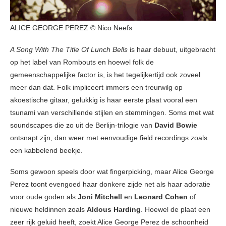
ALICE GEORGE PEREZ © Nico Neefs
A Song With The Title Of Lunch Bells
is haar debuut, uitgebracht
op het label van Rombouts en hoewel folk de
gemeenschappelijke factor is, is het tegelijkertijd ook zoveel
meer dan dat. Folk impliceert immers een treurwilg op
akoestische gitaar, gelukkig is haar eerste plaat vooral een
tsunami van verschillende stijlen en stemmingen. Soms met wat
soundscapes die zo uit de Berlijn-trilogie van
David Bowie
ontsnapt zijn, dan weer met eenvoudige field recordings zoals
een kabbelend beekje.
Soms gewoon speels door wat fingerpicking, maar Alice George
Perez toont evengoed haar donkere zijde net als haar adoratie
voor oude goden als
Joni Mitchell
en
Leonard Cohen
of
nieuwe heldinnen zoals
Aldous Harding
. Hoewel de plaat een
zeer rijk geluid heeft, zoekt Alice George Perez de schoonheid