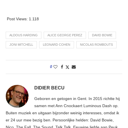
Post Views:
1.118
ALDOUS HARDING
ALICE GEORGE PEREZ
DAVID BOWIE
JONI MITCHELL
LEONARD COHEN
NICOLAS ROMBOUTS
0
DIDIER BECU
Geboren en getogen in Gent. In 2015 richtte hij
samen met Ann Cnockaert Luminous Dash op.
Buiten muziek en uitgaan bijzonder weinig interesses, omdat ik
er 24 uur mee bezig ben. Persoonlijke helden: David Bowie,
Nico, The Fall, The Sound, Talk Talk. Eeuwige liefde aan Peuk,