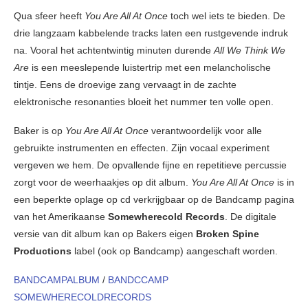
Qua sfeer heeft
You Are All At Once
toch wel iets te bieden. De
drie langzaam kabbelende tracks laten een rustgevende indruk
na. Vooral het achtentwintig minuten durende
All We Think We
Are
is een meeslepende luistertrip met een melancholische
tintje. Eens de droevige zang vervaagt in de zachte
elektronische resonanties bloeit het nummer ten volle open.
Baker is op
You Are All At Once
verantwoordelijk voor alle
gebruikte instrumenten en effecten. Zijn vocaal experiment
vergeven we hem. De opvallende fijne en repetitieve percussie
zorgt voor de weerhaakjes op dit album.
You Are All At Once
is in
een beperkte oplage op cd verkrijgbaar op de Bandcamp pagina
van het Amerikaanse
Somewherecold Records
. De digitale
versie van dit album kan op Bakers eigen
Broken Spine
Productions
label (ook op Bandcamp) aangeschaft worden.
BANDCAMPALBUM
/
BANDCCAMP
SOMEWHERECOLDRECORDS