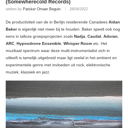
(Somewherecold Records)
written by
Patsker Omaer Beguin
28/04/2022
De productiviteit van de in Berlijn residerende Canadees
Aidan
Baker
is eigenlijk niet meer bij te houden. Baker speelt ook nog
eens in talloze groepsprojecten zoals
Nadja
,
Caudal
,
Adoran
,
ARC
,
Hypnodrone Ensemble
,
Whisper Room
etc. Het
muzikaal spectrum waar deze multi-instrumentalist zich in
uitleeft is tamelijk uitgebreid maar ligt veelal in het ambient en
experimentele genre met invloeden uit rock, elektronische
muziek, klassiek en jazz.