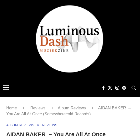
Home
Reviews
Album Reviews
AIDAN BAKER –
You Are All At Once (Somewherecold Records)
ALBUM REVIEWS
REVIEWS
AIDAN BAKER – You Are All At Once