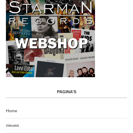
PAGINA’S
Home
nieuws