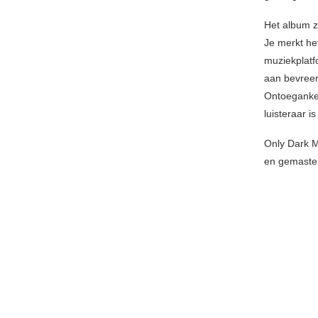
Het album zo
Je merkt het
muziekplatf
aan bevreem
Ontoegankel
luisteraar i
Only Dark M
en gemaster