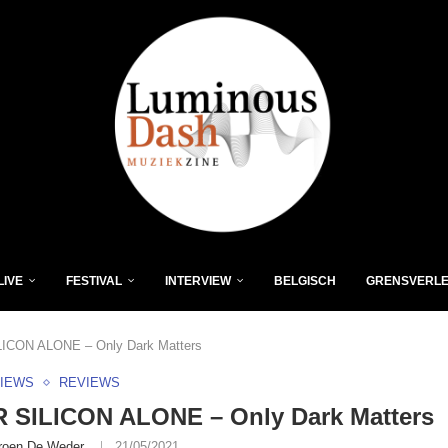
LIVE
FESTIVAL
INTERVIEW
BELGISCH
GRENSVERL
LICON ALONE – Only Dark Matters
VIEWS
REVIEWS
R SILICON ALONE – Only Dark Matters
roen De Weder
21/05/2021