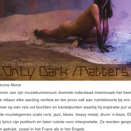
licone Alone
horen van zijn muziekuniversum doemde inderdaad meermaals het bee
e stilaan elke aarding verliest en ten prooi valt aan ruimtekoorts bij ons
e op een reis vol bochten en kantelpunten waarbij hij inspiratie put ui
de muziekgenres zoals rock, jazz, blues, heavy metal, drum-‘n-bass, 
lyrics zijn poëtisch en laten ruimte voor interpretatie. Ze worden gesp
gekrijst, zowel in het Frans als in het Engels.