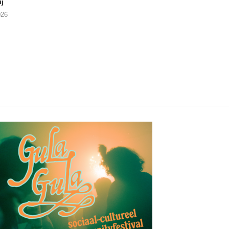
j
This Called Heaven?
Moneyfiller (Kowzi 
026
29/07/2026
28/07/2026