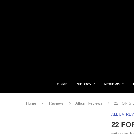
HOME
NIEUWS
REVIEWS
Home
Reviews
Album Reviews
22 FOR SI
ALBUM RE
22 FO
written by
Je