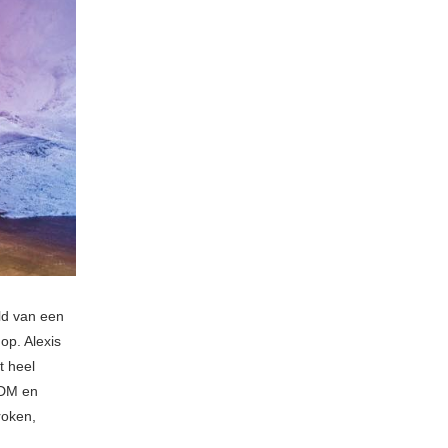
ld van een
 op. Alexis
t heel
EDM en
roken,