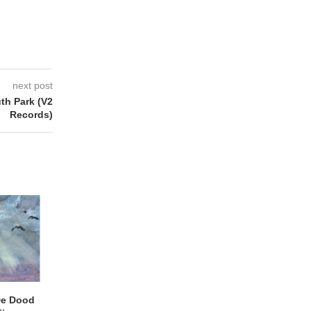
next post
h Park (V2
Records)
e Dood
DANIEL PEREZ – Why Is
THE SMALL SHIP