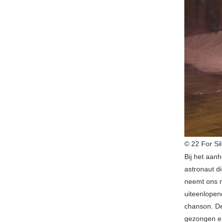
© 22 For Si
Bij het aan
astronaut di
neemt ons me
uiteenlopen
chanson. De 
gezongen en 