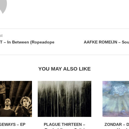
st
T – In Between (Ropeadope
AAFKE ROMEIJN – Sout
YOU MAY ALSO LIKE
EWAYS – EP
PLAGUE THIRTEEN –
ZONDAR – D