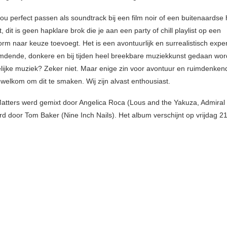
u perfect passen als soundtrack bij een film noir of een buitenaardse h
, dit is geen hapklare brok die je aan een party of chill playlist op een
orm naar keuze toevoegt. Het is een avontuurlijk en surrealistisch exp
dende, donkere en bij tijden heel breekbare muziekkunst gedaan wor
ijke muziek? Zeker niet. Maar enige zin voor avontuur en ruimdenkend
s welkom om dit te smaken. Wij zijn alvast enthousiast.
atters werd gemixt door Angelica Roca (Lous and the Yakuza, Admiral
d door Tom Baker (Nine Inch Nails). Het album verschijnt op vrijdag 21