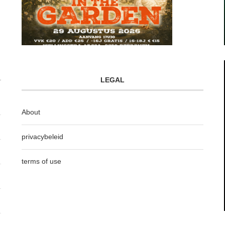
LEGAL
About
privacybeleid
terms of use