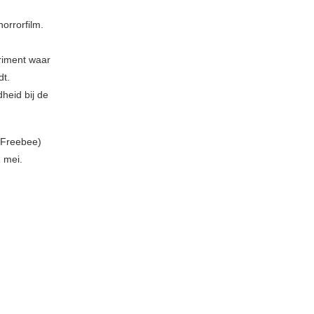
orrorfilm.
eriment waar
dt.
heid bij de
 Freebee)
 mei.