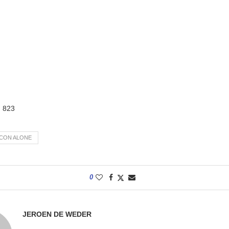
:
823
ICON ALONE
0
JEROEN DE WEDER