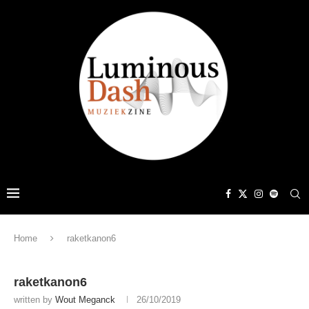
Home
raketkanon6
raketkanon6
written by
Wout Meganck
26/10/2019