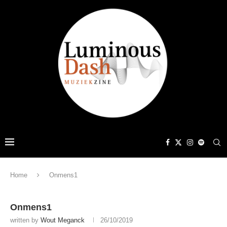
Home
Onmens1
Onmens1
written by
Wout Meganck
26/10/2019