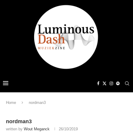
Home
nordman3
nordman3
written by
Wout Meganck
26/10/2019