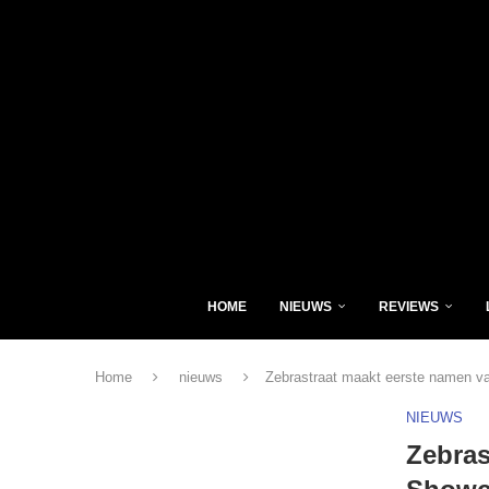
HOME
NIEUWS
REVIEWS
Home
nieuws
Zebrastraat maakt eerste namen 
NIEUWS
Zebras