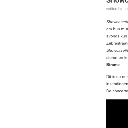
Showc
written by
Lu
Showcase#
om hun muzi
avonds kun j
Zebrastraat-
Showcase#
stemmen kri
Birame
.
Dit is de ee
inzendingen
De concerten