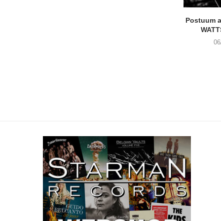
Postuum 
WATT
06