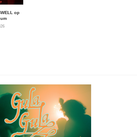
SWELL op
LIGHTSPEED speelt met
Uitheems Geduister
ium
THE SHEILA DIVINE in De...
02/08/2026
026
04/08/2026