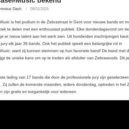
ase#Music bekend
minous Dash
09/01/2025
Music
is het podium in de Zebrastraat in Gent voor nieuwe bands en m
ek te delen met een enthousiast publiek. Elke donderdagavond om tie
e er nieuw talent aan het werk zien. Uit honderden inschrijvingen kiest
jury elk jaar 36 bands. Ook het publiek speelt een belangrijke rol in
Music
, want zij kunnen stemmen op hun favoriete band! De band met 
jgt de unieke kans om op te treden als afsluiter van Zebrawoods. Dit j
rste lading van 17 bands die door de professionele jury zijn geselecteer
. Zij zullen de komende maanden, iedere donderdag, optreden in het 
 zijn gratis en toegankelijk voor iedereen.