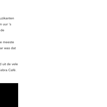
uzikanten
n uur ‘s
 de
de meeste
aar was dat
d uit de vele
Zebra Café.