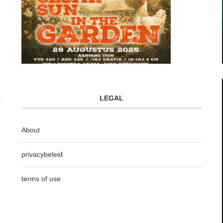
LEGAL
About
privacybeleid
terms of use