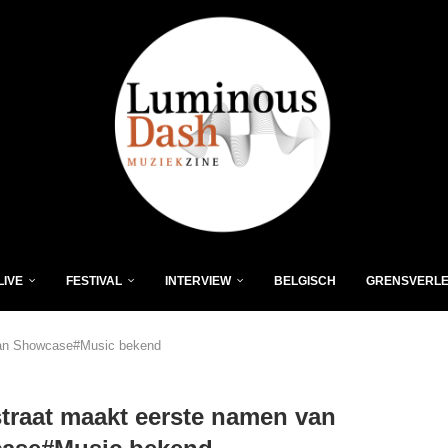
LIVE
FESTIVAL
INTERVIEW
BELGISCH
GRENSVERL
van Showcase#Music bekend
traat maakt eerste namen van