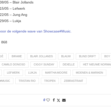
8/05 – Blair Jollands
15/05 – Lefwerk
22/05 – Jung Ang
29/05 – Lukja
in voor de volgende wave van Showcase#Music.
:
868
NGÉ
BIRAME
BLAIR JOLLANDS
BLAUW
BLIND DRIFT
BOY
CAMILO DONOSO
CIGGY SUNDAY
DEXELLE
HET NIEUWE NORMA
LEFWERK
LUKJA
MARTHA MOORE
MOENEN & MARIKEN
#MUSIC
TRISTAN RIO
TROPEN
ZEBRASTRAAT
0