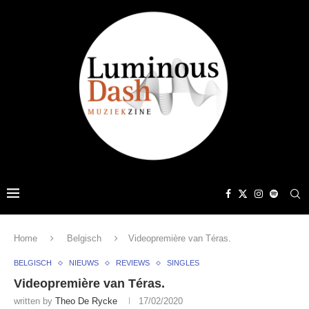
Home
Belgisch
Videopremière van Téras.
BELGISCH
NIEUWS
REVIEWS
SINGLES
Videopremière van Téras.
written by
Theo De Rycke
17/02/2020