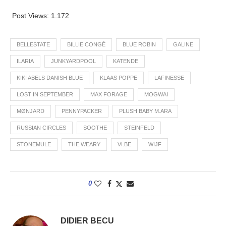
Post Views:
1.172
BELLESTATE
BILLIE CONGÉ
BLUE ROBIN
GALINE
ILARIA
JUNKYARDPOOL
KATENDE
KIKI ABELS DANISH BLUE
KLAAS POPPE
LAFINESSE
LOST IN SEPTEMBER
MAX FORAGE
MOGWAI
MØNJARD
PENNYPACKER
PLUSH BABY M.ARA
RUSSIAN CIRCLES
SOOTHE
STEINFELD
STONEMULE
THE WEARY
VI.BE
WIJF
0
DIDIER BECU