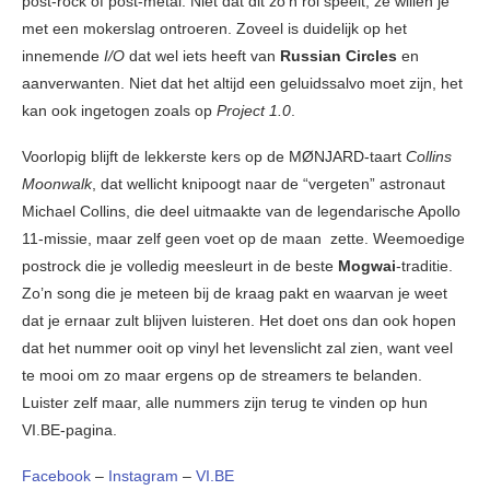
post-rock of post-metal. Niet dat dit zo’n rol speelt, ze willen je
met een mokerslag ontroeren. Zoveel is duidelijk op het
innemende
I/O
dat wel iets heeft van
Russian Circles
en
aanverwanten. Niet dat het altijd een geluidssalvo moet zijn, het
kan ook ingetogen zoals op
Project 1.0
.
Voorlopig blijft de lekkerste kers op de MØNJARD-taart
Collins
Moonwalk
, dat wellicht knipoogt naar de “vergeten” astronaut
Michael Collins, die deel uitmaakte van de legendarische Apollo
11-missie, maar zelf geen voet op de maan zette. Weemoedige
postrock die je volledig meesleurt in de beste
Mogwai
-traditie.
Zo’n song die je meteen bij de kraag pakt en waarvan je weet
dat je ernaar zult blijven luisteren. Het doet ons dan ook hopen
dat het nummer ooit op vinyl het levenslicht zal zien, want veel
te mooi om zo maar ergens op de streamers te belanden.
Luister zelf maar, alle nummers zijn terug te vinden op hun
VI.BE-pagina.
Facebook
–
Instagram
–
VI.BE