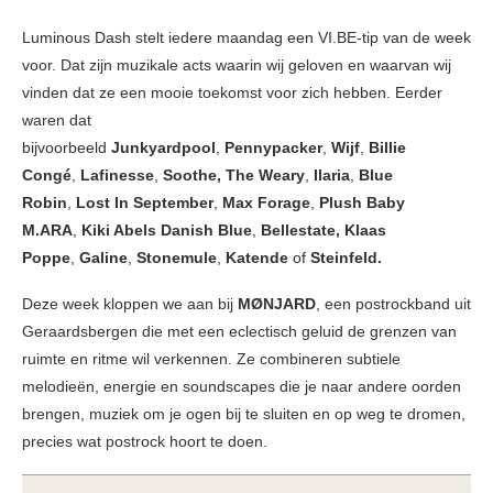
Luminous Dash stelt iedere maandag een VI.BE-tip van de week
voor. Dat zijn muzikale acts waarin wij geloven en waarvan wij
vinden dat ze een mooie toekomst voor zich hebben. Eerder
waren dat
bijvoorbeeld
Junkyardpool
,
Pennypacker
,
Wijf
,
Billie
Congé
,
Lafinesse
,
Soothe, The Weary
,
Ilaria
,
Blue
Robin
,
Lost In September
,
Max Forage
,
Plush Baby
M.ARA
,
Kiki Abels
Danish Blue
,
Bellestate, Klaas
Poppe
,
Galine
,
Stonemule
,
Katende
of
Steinfeld.
Deze week kloppen we aan bij
MØNJARD
, een postrockband uit
Geraardsbergen die met een eclectisch geluid de grenzen van
ruimte en ritme wil verkennen. Ze combineren subtiele
melodieën, energie en soundscapes die je naar andere oorden
brengen, muziek om je ogen bij te sluiten en op weg te dromen,
precies wat postrock hoort te doen.