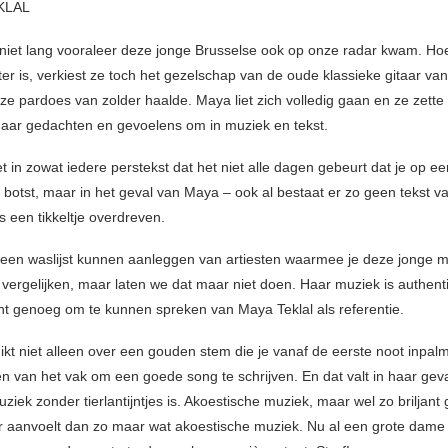
KLAL
niet lang vooraleer deze jonge Brusselse ook op onze radar kwam. Ho
er is, verkiest ze toch het gezelschap van de oude klassieke gitaar va
ze pardoes van zolder haalde. Maya liet zich volledig gaan en ze zette
aar gedachten en gevoelens om in muziek en tekst.
 in zowat iedere perstekst dat het niet alle dagen gebeurt dat je op ee
 botst, maar in het geval van Maya – ook al bestaat er zo geen tekst va
s een tikkeltje overdreven.
en waslijst kunnen aanleggen van artiesten waarmee je deze jonge m
vergelijken, maar laten we dat maar niet doen. Haar muziek is authent
jant genoeg om te kunnen spreken van Maya Teklal als referentie.
kt niet alleen over een gouden stem die je vanaf de eerste noot inpalm
n van het vak om een goede song te schrijven. En dat valt in haar geva
ziek zonder tierlantijntjes is. Akoestische muziek, maar wel zo briljant
r aanvoelt dan zo maar wat akoestische muziek. Nu al een grote dame