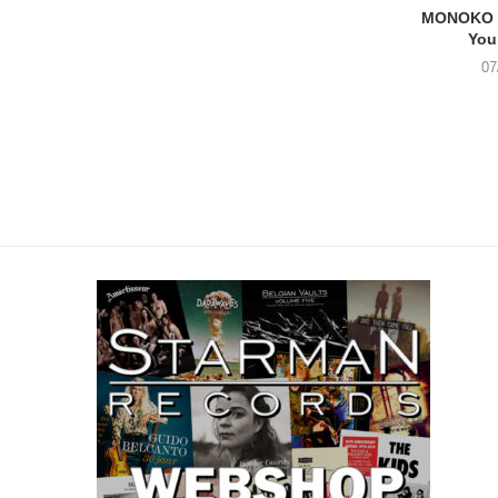
MONOKO –
You
07