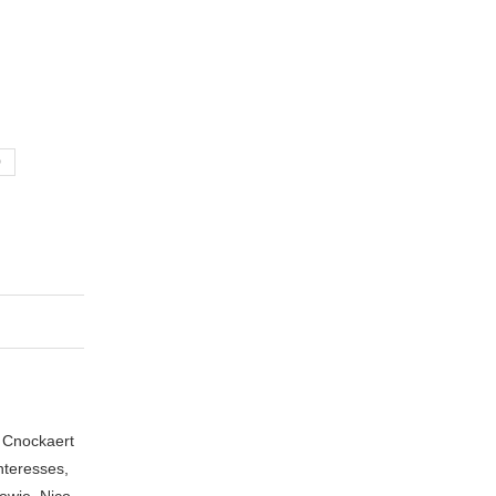
D
n Cnockaert
nteresses,
owie, Nico,