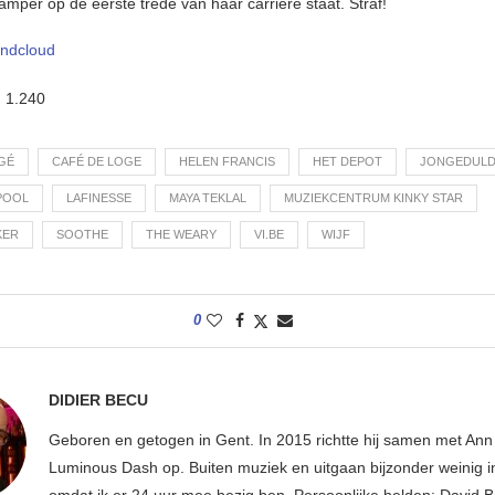
amper op de eerste trede van haar carrière staat. Straf!
ndcloud
:
1.240
NGÉ
CAFÉ DE LOGE
HELEN FRANCIS
HET DEPOT
JONGEDUL
POOL
LAFINESSE
MAYA TEKLAL
MUZIEKCENTRUM KINKY STAR
KER
SOOTHE
THE WEARY
VI.BE
WIJF
0
DIDIER BECU
Geboren en getogen in Gent. In 2015 richtte hij samen met An
Luminous Dash op. Buiten muziek en uitgaan bijzonder weinig i
omdat ik er 24 uur mee bezig ben. Persoonlijke helden: David B