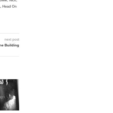
A, Head On
next post
e Building