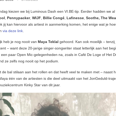
dag kiezen we bij Luminous Dash een VI.BE-tip. Eerder hadden we al
ool
,
Pennypacker
,
WIJF
,
Billie Congé
,
Lafinesse
,
Soothe, The We
k jij kan hiervoor als artiest in aanmerking komen, het enige wat je hoef
en
via deze link
.
jk heb je nog nooit van
Maya Teklal
gehoord. Kan ook moeilijk – tenzij 
kent – want deze 20-jarige singer-songwriter staat letterlijk aan het be
p een paar Open Mic-gelegenheden na, zoals in Café De Loge of Het D
nd ze zelfs nog nooit op het podium.
 de bal stilaan aan het rollen en dat heeft veel te maken met – naast h
 Maya één van de artiesten is die deel uitmaakt van het JonGeduld-traje
uziekcentrum Kinky Star van dit jaar.