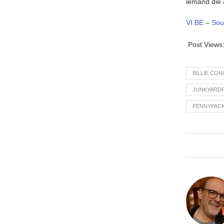
iemand die 
VI.BE
–
Sou
Post Views
BILLIE CO
JUNKYARD
PENNYPAC