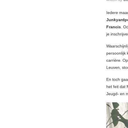
Iedere maan
Junkyardp
Francis
. Oo
je inschrijv
Waarschijnli
persoonlijk 
carrière. O
Leuven, sto
En toch gaat
het feit dat
Jeugd- en m