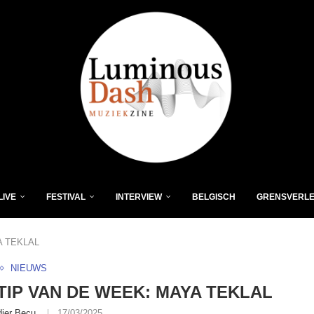
LIVE
FESTIVAL
INTERVIEW
BELGISCH
GRENSVERL
A TEKLAL
NIEUWS
-TIP VAN DE WEEK: MAYA TEKLAL
dier Becu
17/03/2025