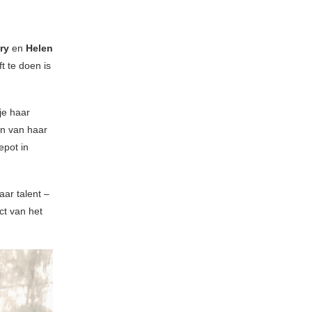
ary
en
Helen
t te doen is
je haar
gin van haar
epot in
aar talent –
ct van het