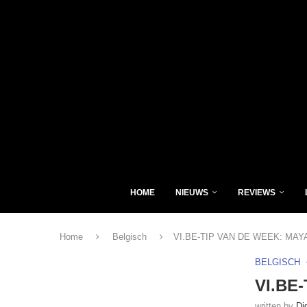
HOME
NIEUWS
REVIEWS
Home
Belgisch
VI.BE-TIP VAN DE WEEK: MAY
BELGISCH
VI.BE
written by
Di