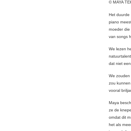
© MAYA TE
Het duurde 
piano meest
moeder die 
van songs h
We lezen het
natuurtalent
dat niet een
We zouden e
zou kunnen 
vooral bril
Maya beschi
ze de knepe
omdat dit mu
het als mee