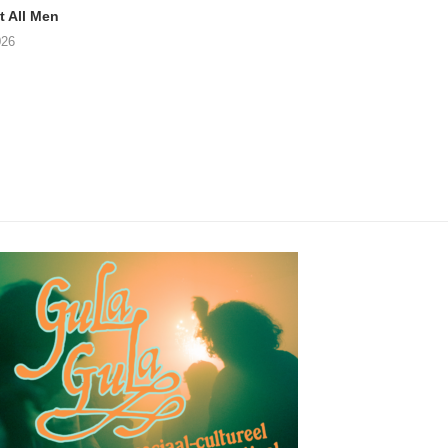
 All Men
Postuum album van MATT
NOAH TATE – Boy
WATTS op komst
026
06/08/2026
06/08/2026