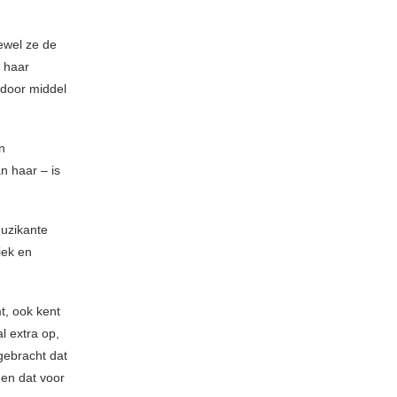
ewel ze de
n haar
 door middel
n
n haar – is
uzikante
iek en
t, ook kent
l extra op,
 gebracht dat
 en dat voor