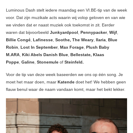
Luminous Dash stelt iedere maandag een VI.BE-tip van de week
voor. Dat zijn muzikale acts waarin wij volop geloven en van wie
we vinden dat er naast muziek ook toekomst in zit. Eerder
waren dat bijvoorbeeld
Junkyardpool
,
Pennypacker
,
Wijf
,
Billie Congé
,
Lafinesse
,
Soothe, The Weary
,
Ilaria
,
Blue
Robin
,
Lost In September
,
Max Forage
,
Plush Baby
M.ARA
,
Kiki Abels
Danish Blue
,
Bellestate, Klaas
Poppe
,
Galine
,
Stonemule
of
Steinfeld.
Voor de tip van deze week baseerden we ons op één song. Je
moet het maar doen, maar
Katende
doet het! We hebben geen
flauw benul waar de naam vandaan komt, maar het bekt lekker.