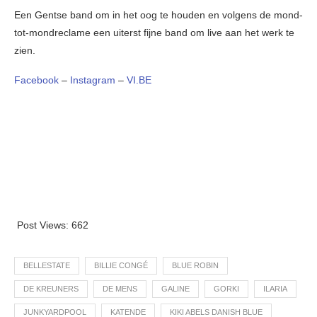
Een Gentse band om in het oog te houden en volgens de mond-
tot-mondreclame een uiterst fijne band om live aan het werk te
zien.
Facebook
–
Instagram
–
VI.BE
Post Views:
662
BELLESTATE
BILLIE CONGÉ
BLUE ROBIN
DE KREUNERS
DE MENS
GALINE
GORKI
ILARIA
JUNKYARDPOOL
KATENDE
KIKI ABELS DANISH BLUE