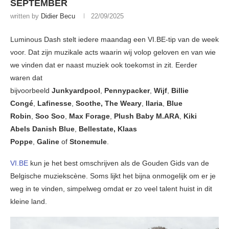
SEPTEMBER
written by
Didier Becu
22/09/2025
Luminous Dash stelt iedere maandag een VI.BE-tip van de week
voor. Dat zijn muzikale acts waarin wij volop geloven en van wie
we vinden dat er naast muziek ook toekomst in zit. Eerder
waren dat
bijvoorbeeld
Junkyardpool
,
Pennypacker
,
Wijf
,
Billie
Congé
,
Lafinesse
,
Soothe, The Weary
,
Ilaria
,
Blue
Robin
,
Soo Soo
,
Max Forage
,
Plush Baby M.ARA
,
Kiki
Abels
Danish Blue
,
Bellestate, Klaas
Poppe
,
Galine
of
Stonemule
.
VI.BE
kun je het best omschrijven als de Gouden Gids van de
Belgische muziekscène. Soms lijkt het bijna onmogelijk om er je
weg in te vinden, simpelweg omdat er zo veel talent huist in dit
kleine land.