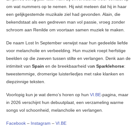
om wat nummers op te nemen. Hij wist meteen dat hij in haar
een gelijkgestemde muzikale ziel had gevonden. Alain, die
bekendstaat als een gedreven man vol passie, vroeg zonder
schroom aan Renilde om voortaan samen muziek te maken.
De naam Lost In September verwijst naar hun gedeelde liefde
voor melancholie en verbeelding. Hun muziek roept herfstige
beelden op die zweven tussen stilte en verlangen. Denk aan de
intimiteit van
Spain
en de breekbaarheid va
n Sparklehorse
:
tweestemmige, dromerige luisterliedjes met rake klanken en
diepzinnige teksten.
Voorlopig kun je wat demo’s horen op hun
VI.BE
-pagina, maar
in 2026 verschijnt hun debuutplaat, een verzameling warme
songs vol schoonheid, melancholie en verlangen.
Facebook
–
Instagram
–
VI.BE