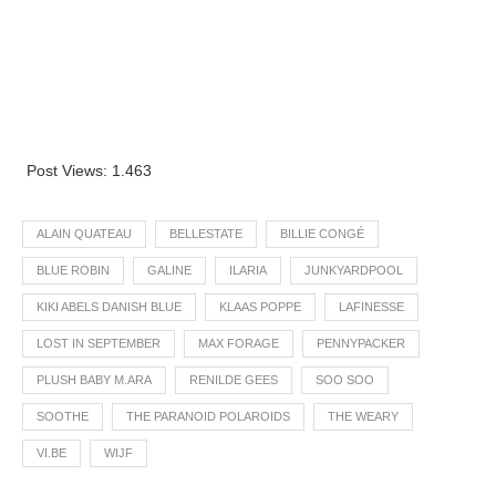
Post Views:
1.463
ALAIN QUATEAU
BELLESTATE
BILLIE CONGÉ
BLUE ROBIN
GALINE
ILARIA
JUNKYARDPOOL
KIKI ABELS DANISH BLUE
KLAAS POPPE
LAFINESSE
LOST IN SEPTEMBER
MAX FORAGE
PENNYPACKER
PLUSH BABY M.ARA
RENILDE GEES
SOO SOO
SOOTHE
THE PARANOID POLAROIDS
THE WEARY
VI.BE
WIJF