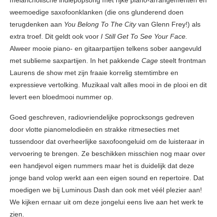
melancholische indiepopsong met rijke piano-arrangementen en
weemoedige saxofoonklanken (die ons glunderend doen
terugdenken aan
You Belong To The City
van Glenn Frey!) als
extra troef. Dit geldt ook voor
I Still Get To See Your Face.
Alweer mooie piano- en gitaarpartijen telkens sober aangevuld
met sublieme saxpartijen. In het pakkende
Cage
steelt frontman
Laurens de show met zijn fraaie korrelig stemtimbre en
expressieve vertolking. Muzikaal valt alles mooi in de plooi en dit
levert een bloedmooi nummer op.
Goed geschreven, radiovriendelijke poprocksongs gedreven
door vlotte pianomelodieën en strakke ritmesecties met
tussendoor dat overheerlijke saxofoongeluid om de luisteraar in
vervoering te brengen. Ze beschikken misschien nog maar over
een handjevol eigen nummers maar het is duidelijk dat deze
jonge band volop werkt aan een eigen sound en repertoire. Dat
moedigen we bij Luminous Dash dan ook met véél plezier aan!
We kijken ernaar uit om deze jongelui eens live aan het werk te
zien.