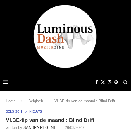
Home
Belgisch
VI.BE-tip van de maand : Blind Drift
BELGISCH
NIEUWS
VI.BE-tip van de maand : Blind Drift
written by
SANDRA REGENT
26/03/2020