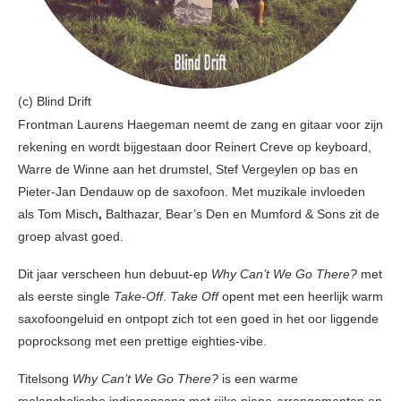
(c) Blind Drift
Frontman Laurens Haegeman neemt de zang en gitaar voor zijn
rekening en wordt bijgestaan door Reinert Creve op keyboard,
Warre de Winne aan het drumstel, Stef Vergeylen op bas en
Pieter-Jan Dendauw op de saxofoon. Met muzikale invloeden
als Tom Misch
,
Balthazar, Bear’s Den en Mumford & Sons zit de
groep alvast goed.
Dit jaar verscheen hun debuut-ep
Why Can’t We Go There?
met
als eerste single
Take-Off
.
Take Off
opent met een heerlijk warm
saxofoongeluid en ontpopt zich tot een goed in het oor liggende
poprocksong met een prettige eighties-vibe.
Titelsong
Why Can’t We Go There?
is een warme