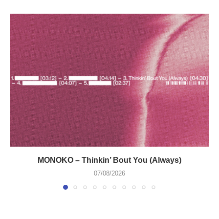
MONOKO – Thinkin’ Bout You (Always)
07/08/2026