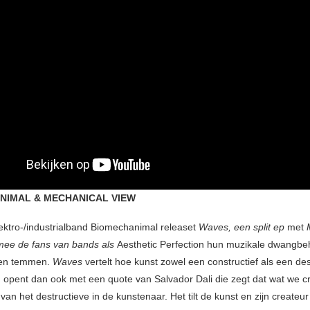
NIMAL & MECHANICAL VIEW
lektro-/industrialband Biomechanimal releaset
Waves, een split ep
met
M
mee de fans van bands als
Aesthetic Perfection hun muzikale dwangbe
nen temmen.
Waves
vertelt hoe kunst zowel een constructief als een des
n opent dan ook met een quote van Salvador Dali die zegt dat wat we c
n het destructieve in de kunstenaar. Het tilt de kunst en zijn createur