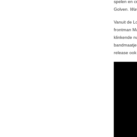
spelen en c
Golven.
Wa
Vanuit de 
frontman Ma
klinkende n
bandmaatje 
release ook