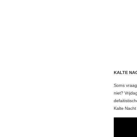
KALTE NA
Soms vraagt
niet? Vrijd
defaitistis
Kalte Nacht