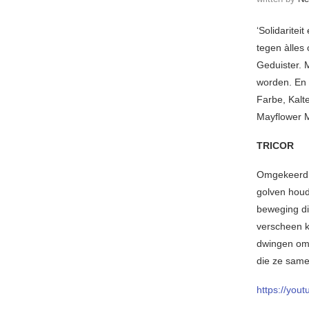
‘Solidaritei
tegen àlles
Geduister. 
worden. En 
Farbe, Kalt
Mayflower M
TRICOR
Omgekeerd o
golven houd
beweging di
verscheen k
dwingen om 
die ze sam
https://yo