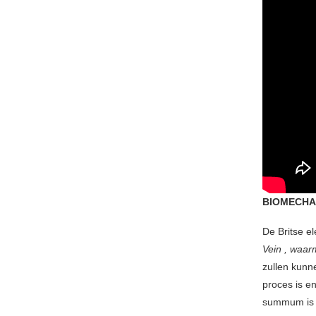
BIOMECHA
De Britse e
Vein , waar
zullen kun
proces is e
summum is va