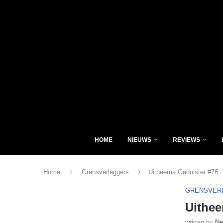
HOME
NIEUWS
REVIEWS
Home
Grensverleggers
Uitheems Geduister #76
GRENSVER
Uithee
written by
Ne