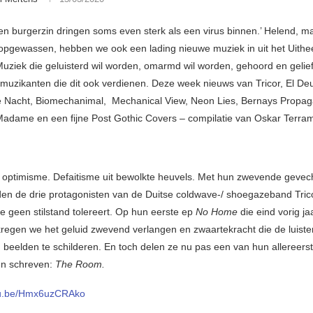
t en burgerzin dringen soms even sterk als een virus binnen.’ Helend, ma
 opgewassen, hebben we ook een lading nieuwe muziek in uit het Uith
Muziek die geluisterd wil worden, omarmd wil worden, gehoord en gelief
muzikanten die dit ook verdienen. Deze week nieuws van Tricor, El Deu
e Nacht, Biomechanimal, Mechanical View, Neon Lies, Bernays Propa
adame en een fijne Post Gothic Covers – compilatie van Oskar Terramo
ptimisme. Defaitisme uit bewolkte heuvels. Met hun zwevende gevec
en de drie protagonisten van de Duitse coldwave-/ shoegazeband Trico
e geen stilstand tolereert. Op hun eerste ep
No Home
die eind vorig ja
regen we het geluid zwevend verlangen en zwaartekracht die de luiste
beelden te schilderen. En toch delen ze nu pas een van hun allereer
en schreven:
The Room.
utu.be/Hmx6uzCRAko