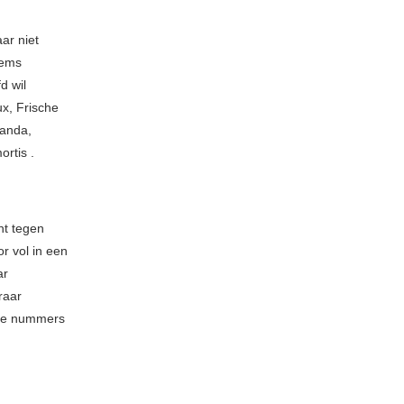
ar niet
eems
d wil
x, Frische
ganda,
rtis .
ht tegen
r vol in een
ar
raar
ste nummers