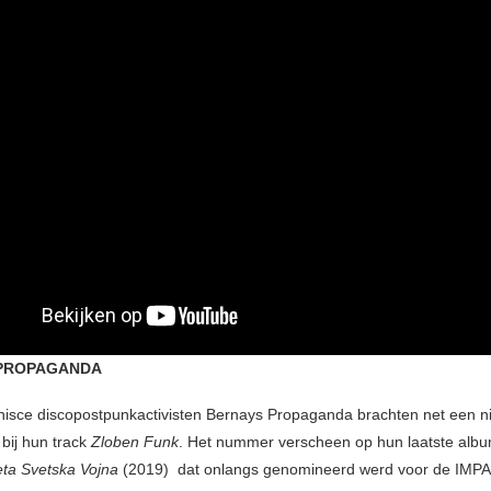
PROPAGANDA
sce discopostpunkactivisten Bernays Propaganda brachten net een 
t bij hun track
Zloben Funk
. Het nummer verscheen op hun laatste alb
eta Svetska Vojna
(2019) dat onlangs genomineerd werd voor de IMP