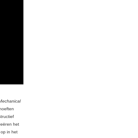
echanical
hoeften
tructief
reëren het
 op in het