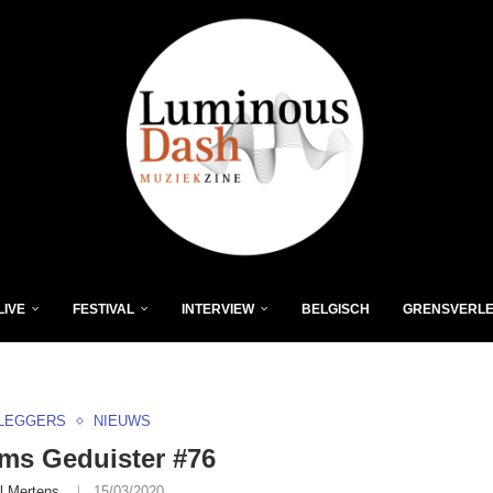
LIVE
FESTIVAL
INTERVIEW
BELGISCH
GRENSVERL
LEGGERS
NIEUWS
ms Geduister #76
l Mertens
15/03/2020