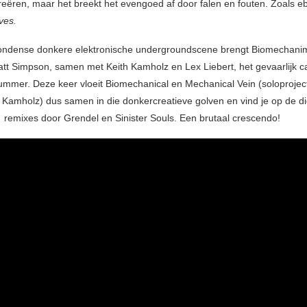
reëren, maar het breekt het evengoed af door falen en fouten. Zoals eb
ves.
Londense donkere elektronische undergroundscene brengt Biomechani
tt Simpson, samen met Keith Kamholz en Lex Liebert, het gevaarlijk c
ummer. Deze keer vloeit Biomechanical en Mechanical Vein (soloprojec
Kamholz) dus samen in die donkercreatieve golven en vind je op de di
 remixes door Grendel en Sinister Souls. Een brutaal crescendo!