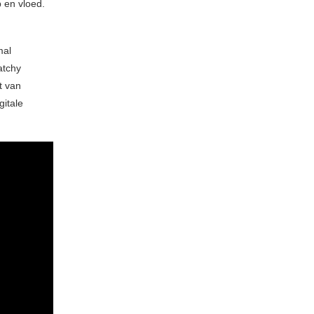
 en vloed.
mal
atchy
t van
gitale