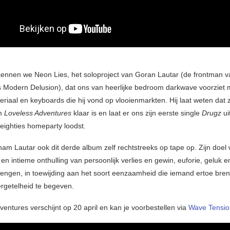
 kennen we Neon Lies, het soloproject van Goran Lautar (de frontman v
 Modern Delusion), dat ons van heerlijke bedroom darkwave voorziet 
iaal en keyboards die hij vond op vlooienmarkten. Hij laat weten dat z
um
Loveless Adventures
klaar is en laat er ons zijn eerste single
Drugz
ui
 eighties homeparty loodst.
d nam Lautar ook dit derde album zelf rechtstreeks op tape op. Zijn doe
e en intieme onthulling van persoonlijk verlies en gewin, euforie, geluk e
engen, in toewijding aan het soort eenzaamheid die iemand ertoe breng
rgetelheid te begeven.
entures verschijnt op 20 april en kan je voorbestellen via
Wave Tensio