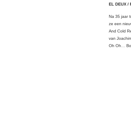
EL DEUX /
Na 35 jaar 
ze een nieuw
And Cold Re
van Joachim
Oh Oh… Boy