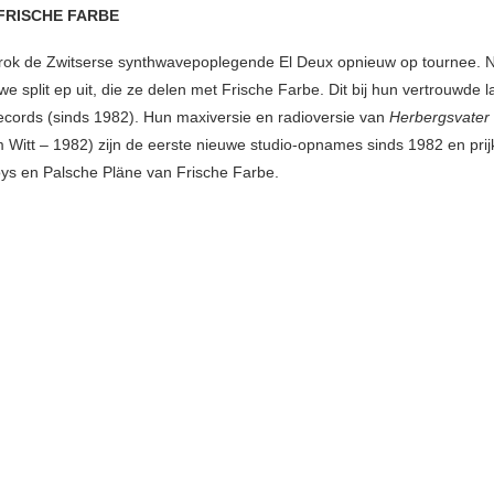
 FRISCHE FARBE
trok de Zwitserse synthwavepoplegende El Deux opnieuw op tournee.
e split ep uit, die ze delen met Frische Farbe. Dit bij hun vertrouwde 
cords (sinds 1982). Hun maxiversie en radioversie van
Herbergsvater
 Witt – 1982) zijn de eerste nieuwe studio-opnames sinds 1982 en pri
s en Palsche Pläne van Frische Farbe.