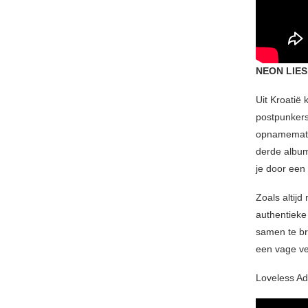
NEON LIES
Uit Kroatië
postpunkers
opnamemater
derde alb
je door een
Zoals altij
​​authentiek
samen te br
een vage ve
Loveless Adv