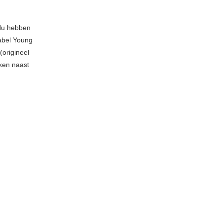
 Nu hebben
label Young
(origineel
jken naast