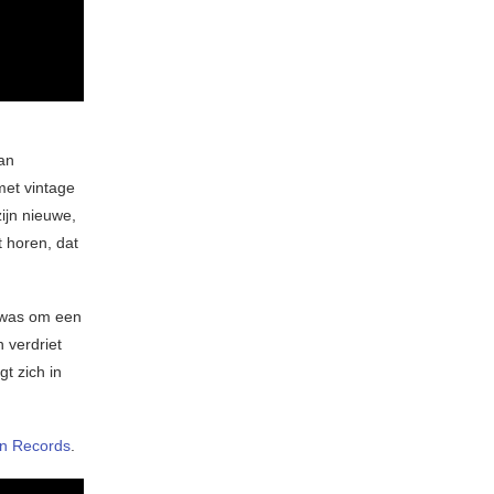
an
met vintage
ijn nieuwe,
t horen, dat
l was om een
n verdriet
t zich in
n Records
.