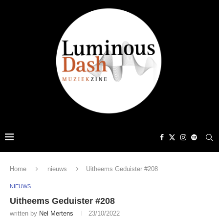
Home
nieuws
Uitheems Geduister #208
NIEUWS
Uitheems Geduister #208
written by
Nel Mertens
23/10/2022