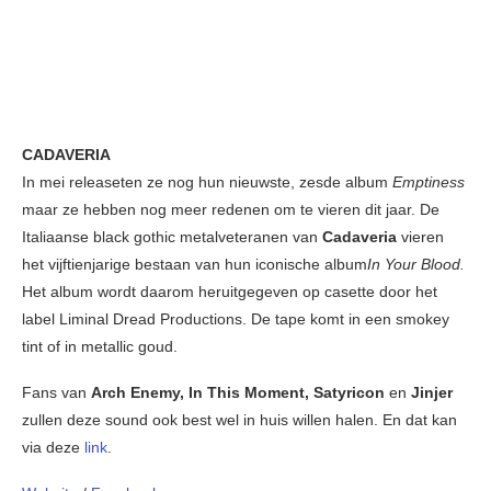
CADAVERIA
In mei releaseten ze nog hun nieuwste, zesde album
Emptiness
maar ze hebben nog meer redenen om te vieren dit jaar. De
Italiaanse black gothic metalveteranen van
Cadaveria
vieren
het vijftienjarige bestaan van hun iconische album
In Your Blood.
Het album wordt daarom heruitgegeven op casette door het
label Liminal Dread Productions. De tape komt in een smokey
tint of in metallic goud.
Fans van
Arch Enemy, In This Moment, Satyricon
en
Jinjer
zullen deze sound ook best wel in huis willen halen. En dat kan
via deze
link
.