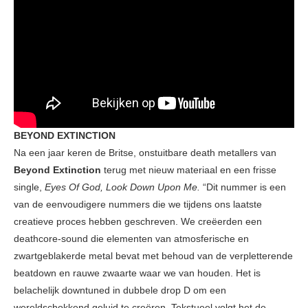
BEYOND EXTINCTION
Na een jaar keren de Britse, onstuitbare death metallers van
Beyond Extinction
terug met nieuw materiaal en een frisse
single,
Eyes Of God, Look Down Upon Me.
“Dit nummer is een
van de eenvoudigere nummers die we tijdens ons laatste
creatieve proces hebben geschreven. We creëerden een
deathcore-sound die elementen van atmosferische en
zwartgeblakerde metal bevat met behoud van de verpletterende
beatdown en rauwe zwaarte waar we van houden. Het is
belachelijk downtuned in dubbele drop D om een ​​
wereldschokkend geluid te creëren. Tekstueel volgt het de