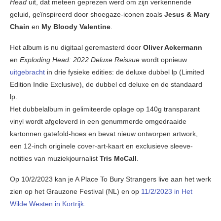
Head
uit, dat meteen geprezen werd om zijn verkennende
geluid, geïnspireerd door shoegaze-iconen zoals
Jesus & Mary
Chain
en
My Bloody Valentine
.
Het album is nu digitaal geremasterd door
Oliver Ackermann
en
Exploding Head: 2022 Deluxe Reissue
wordt opnieuw
uitgebracht
in drie fysieke edities: de deluxe dubbel lp (Limited
Edition Indie Exclusive), de dubbel cd deluxe en de standaard
lp.
Het dubbelalbum in gelimiteerde oplage op 140g transparant
vinyl wordt afgeleverd in een genummerde omgedraaide
kartonnen gatefold-hoes en bevat nieuw ontworpen artwork,
een 12-inch originele cover-art-kaart en exclusieve sleeve-
notities van muziekjournalist
Tris McCall
.
Op 10/2/2023 kan je A Place To Bury Strangers live aan het werk
zien op het Grauzone Festival (NL) en op
11/2/2023 in Het
Wilde Westen in Kortrijk.