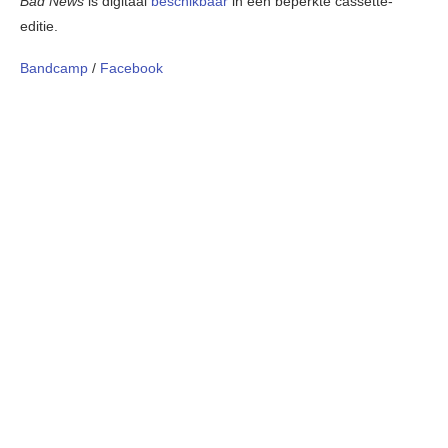
Bad News
is digitaal
beschikbaar
in een beperkte cassette-
editie.
Bandcamp
/
Facebook