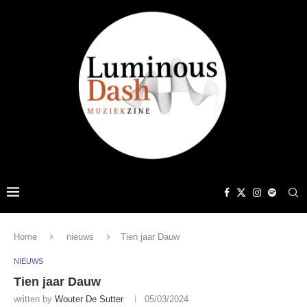
Home
nieuws
Tien jaar Dauw
NIEUWS
Tien jaar Dauw
written by
Wouter De Sutter
05/03/2024