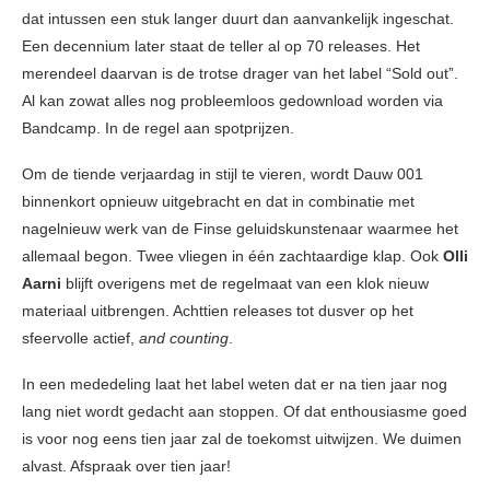
dat intussen een stuk langer duurt dan aanvankelijk ingeschat.
Een decennium later staat de teller al op 70 releases. Het
merendeel daarvan is de trotse drager van het label “Sold out”.
Al kan zowat alles nog probleemloos gedownload worden via
Bandcamp. In de regel aan spotprijzen.
Om de tiende verjaardag in stijl te vieren, wordt Dauw 001
binnenkort opnieuw uitgebracht en dat in combinatie met
nagelnieuw werk van de Finse geluidskunstenaar waarmee het
allemaal begon. Twee vliegen in één zachtaardige klap. Ook
Olli
Aarni
blijft overigens met de regelmaat van een klok nieuw
materiaal uitbrengen. Achttien releases tot dusver op het
sfeervolle actief,
and counting
.
In een mededeling laat het label weten dat er na tien jaar nog
lang niet wordt gedacht aan stoppen. Of dat enthousiasme goed
is voor nog eens tien jaar zal de toekomst uitwijzen. We duimen
alvast. Afspraak over tien jaar!