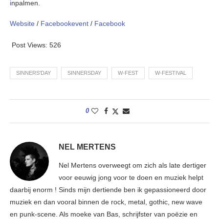
i
npalmen.
Website
/
Facebookevent
/
Facebook
Post Views:
526
SINNERS'DAY
SINNERSDAY
W-FEST
W-FESTIVAL
0
NEL MERTENS
Nel Mertens overweegt om zich als late dertiger
voor eeuwig jong voor te doen en muziek helpt
daarbij enorm ! Sinds mijn dertiende ben ik gepassioneerd door
muziek en dan vooral binnen de rock, metal, gothic, new wave
en punk-scene. Als moeke van Bas, schrijfster van poëzie en