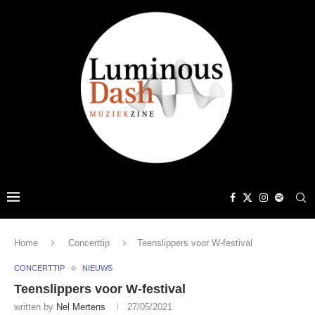
Home
Concerttip
Teenslippers voor W-festival
CONCERTTIP
NIEUWS
Teenslippers voor W-festival
written by
Nel Mertens
27/05/2021