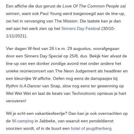
Een affiche die dus gerust de
Love Of The Common People
zal
winnen, want ook Paul Young werd toegevoegd aan de line-up,
zei het in vervanging van The Mission. Die laatste kan je dan
wel aan het werk zien op het
Sinners Day Festival
(30/10-
1/11/2021).
Vier dagen W-fest van 26 t.e.m. 29 augustus, voorafgegaan
door een Sinners Day Special op 25/8, dus. Bekijk hier alvast de
line-up van een donker zondige avond met onder andere het
unieke reünieconcert van The Neon Judgement als headliner en
een kleurrijke W-affiche. Oefen nog eens de danspasjes bij
Rythm Is A Dancer
van Snap, slow nog eens ter gewenning op
Wet Wet Wet en laat de beats van Technotronic opnieuw je hart
veroveren!
Wil je echt een vakantiesfeertje? Dan kan je ook overnachten op
de
W-camping
in Jabbeke, van waaruit een pendeldienst
voorzien wordt, of in de buurt een
hotel of jeugdherberg