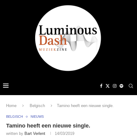
Home
Belgisch
Tamino heeft een nieuwe single.
BELGISCH
NIEUWS
Tamino heeft een nieuwe single.
written by
Bart Verlent
14/03/2019