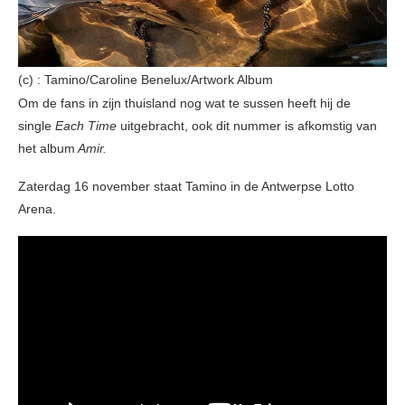
(c) : Tamino/Caroline Benelux/Artwork Album
Om de fans in zijn thuisland nog wat te sussen heeft hij de
single
Each Time
uitgebracht, ook dit nummer is afkomstig van
het album
Amir.
Zaterdag 16 november staat Tamino in de Antwerpse Lotto
Arena.