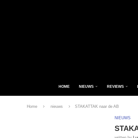
HOME
NIEUWS
REVIEWS
Home
nieuws
STAKATTAK naar de AB
NIEUWS
STAKA
written by
Lu