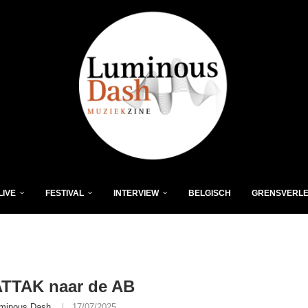
LIVE
FESTIVAL
INTERVIEW
BELGISCH
GRENSVERL
TTAK naar de AB
minous Dash
17/07/2025