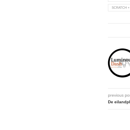
SCRATCH +
previous po
De eiland