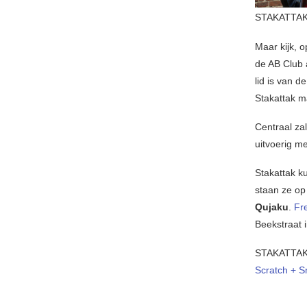
STAKATTAK
Maar kijk,
de AB Club
lid is van 
Stakattak m
Centraal zal
uitvoerig m
Stakattak k
staan ze o
Qujaku
.
Fr
Beekstraat 
STAKATTA
Scratch + S