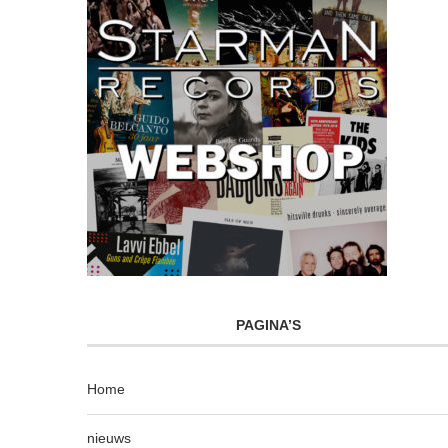
PAGINA’S
Home
nieuws