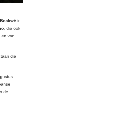
 Beckwé
in
no
, die ook
y en van
taan die
.
ugustus
panse
in de