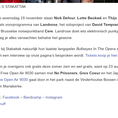
 © STAKATTAK
 op woensdag 19 november staan
Nick Defour
,
Lotte Beckwé
en
Thijs
 als voorprogramma van
Landrose
, het soloproject van
David Tempra
de Brusselse noisepunkband
Cere
. Landrose doet iets elektronisch punk
ag je alles verwachten behalve het gewone.
 bij Stakattak natuurlijk hun laatste langspeler
Bullseyes In The Opera
s
et een interview op onze pagina’s besproken wordt.
Tickets koop je hier
un je overigens ook gratis deze zomer zien en wel gratis, want op 23 a
p Free Open Air 9030 samen met
No Prisoners
,
Gros Coeur
en het Ja
ee Open Air 9030
gaat door in het park naast de Vinderhoutse Bossen 
in Mariakerke.
K:
Facebook
–
Bandcamp
–
Instagram
nuff