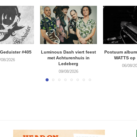
Geduister #405
Luminous Dash viert feest
Postuum album
met Achturenhuis in
WATTS op 
/08/2026
Ledeberg
06/08/2
09/08/2026