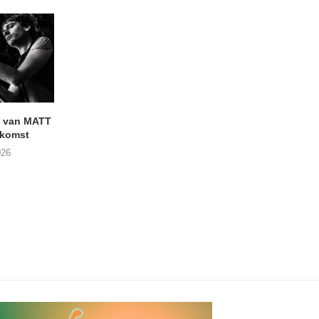
 van MATT
Vijf keer talent in
BERGAF met SWEL
komst
Buurtkroeg MosCow
het podium
026
05/08/2026
05/08/2026