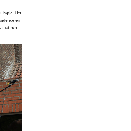
duimpje. Het
residence en
w met
run