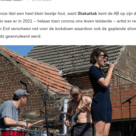
 onze titel een heel klein beetje fout, want
Stakattak
kent de AB op zijn 
io was er in 2021 – helaas toen corona ons leven teisterde – artist in 
 Exit
verscheen net voor de lockdown waardoor ook de geplande sho
jds geannuleerd werd.