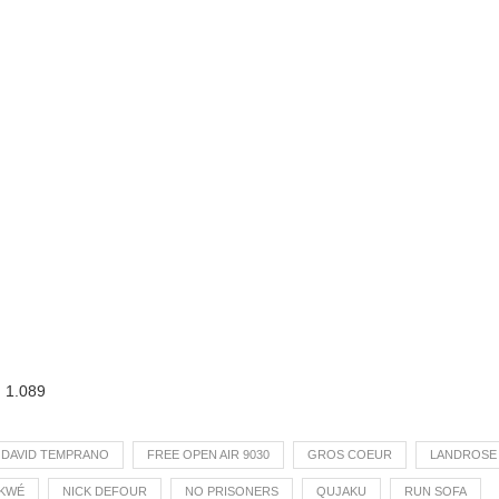
:
1.089
DAVID TEMPRANO
FREE OPEN AIR 9030
GROS COEUR
LANDROSE
CKWÉ
NICK DEFOUR
NO PRISONERS
QUJAKU
RUN SOFA