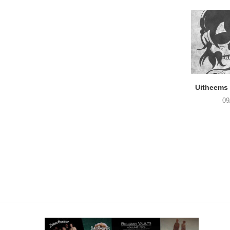
Uitheems 
09