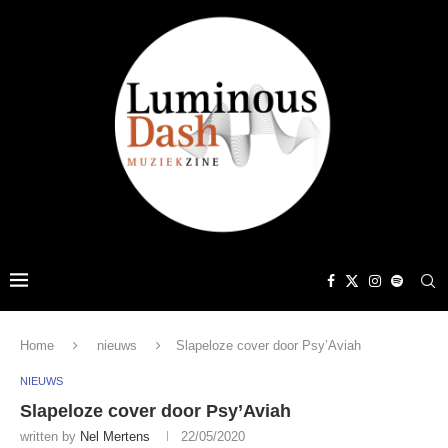
Home
nieuws
Slapeloze cover door Psy’Aviah
NIEUWS
Slapeloze cover door Psy’Aviah
written by
Nel Mertens
22/05/2020