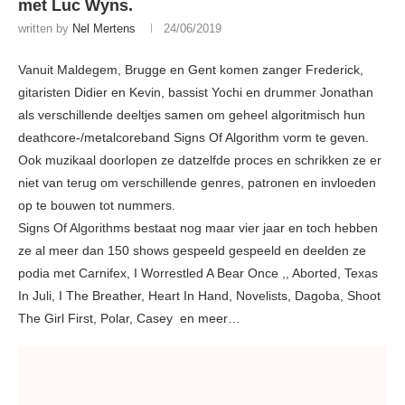
met Luc Wyns.
written by
Nel Mertens
24/06/2019
Vanuit Maldegem, Brugge en Gent komen zanger Frederick,
gitaristen Didier en Kevin, bassist Yochi en drummer Jonathan
als verschillende deeltjes samen om geheel algoritmisch hun
deathcore-/metalcoreband Signs Of Algorithm vorm te geven.
Ook muzikaal doorlopen ze datzelfde proces en schrikken ze er
niet van terug om verschillende genres, patronen en invloeden
op te bouwen tot nummers.
Signs Of Algorithms bestaat nog maar vier jaar en toch hebben
ze al meer dan 150 shows gespeeld gespeeld en deelden ze
podia met Carnifex, I Worrestled A Bear Once ,, Aborted, Texas
In Juli, I The Breather, Heart In Hand, Novelists, Dagoba, Shoot
The Girl First, Polar, Casey en meer…