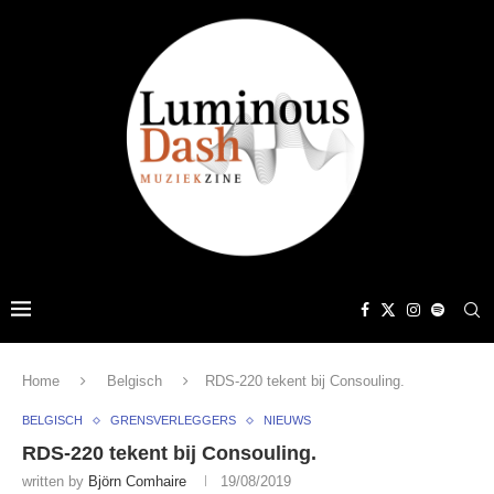
Home
Belgisch
RDS-220 tekent bij Consouling.
BELGISCH
GRENSVERLEGGERS
NIEUWS
RDS-220 tekent bij Consouling.
written by
Björn Comhaire
19/08/2019