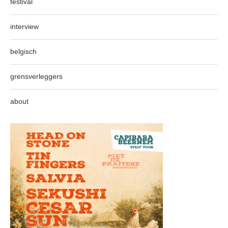
festival
interview
belgisch
grensverleggers
about