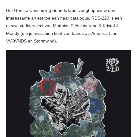
Het Gentse Consouling Sounds label voegt opnieuw een
interessante artiest toe aan haar catalogus. RDS-220 is een
nieuw studioproject van Matthias P. Halsberghe & Kristof J.
Mondy (die je misschien kent van bands als Amenra, Liar,
VVOVNDS en Stormwind).