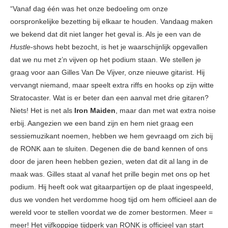
“Vanaf dag één was het onze bedoeling om onze
oorspronkelijke bezetting bij elkaar te houden. Vandaag maken
we bekend dat dit niet langer het geval is. Als je een van de
Hustle
-shows hebt bezocht, is het je waarschijnlijk opgevallen
dat we nu met z’n vijven op het podium staan. We stellen je
graag voor aan Gilles Van De Vijver, onze nieuwe gitarist. Hij
vervangt niemand, maar speelt extra riffs en hooks op zijn witte
Stratocaster. Wat is er beter dan een aanval met drie gitaren?
Niets! Het is net als
Iron Maiden
, maar dan met wat extra noise
erbij. Aangezien we een band zijn en hem niet graag een
sessiemuzikant noemen, hebben we hem gevraagd om zich bij
de RONK aan te sluiten. Degenen die de band kennen of ons
door de jaren heen hebben gezien, weten dat dit al lang in de
maak was. Gilles staat al vanaf het prille begin met ons op het
podium. Hij heeft ook wat gitaarpartijen op de plaat ingespeeld,
dus we vonden het verdomme hoog tijd om hem officieel aan de
wereld voor te stellen voordat we de zomer bestormen. Meer =
meer! Het vijfkoppige tijdperk van RONK is officieel van start