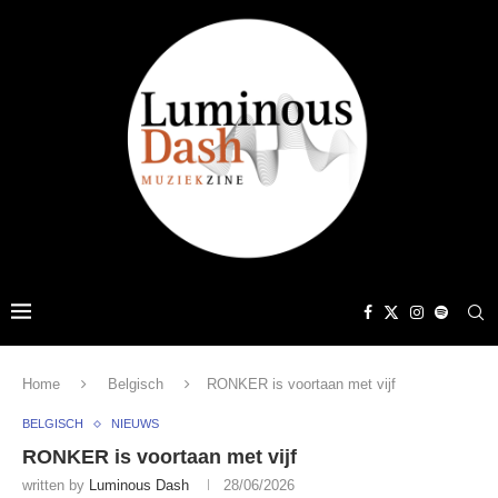
Home
Belgisch
RONKER is voortaan met vijf
BELGISCH
NIEUWS
RONKER is voortaan met vijf
written by
Luminous Dash
28/06/2026