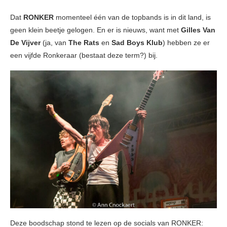
Dat
RONKER
momenteel één van de topbands is in dit land, is
geen klein beetje gelogen. En er is nieuws, want met
Gilles Van
De Vijver
(ja, van
The Rats
en
Sad Boys Klub
) hebben ze er
een vijfde Ronkeraar (bestaat deze term?) bij.
Deze boodschap stond te lezen op de socials van RONKER: