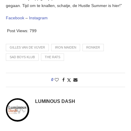
gegaan. Tijd om te knallen, schatje, de Hustle Summer is hier!”
Facebook
–
Instagram
Post Views:
799
GILLES VAN DE VIJVER
IRON MAIDEN
RONKER
SAD BOYS KLUB
THE RATS
0
LUMINOUS DASH