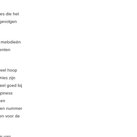
es die het
 gevolgen
e melodieën
enten
veel hoop
ies zijn
el goed bij
ppiness
gen
 een nummer
zen voor de
um van