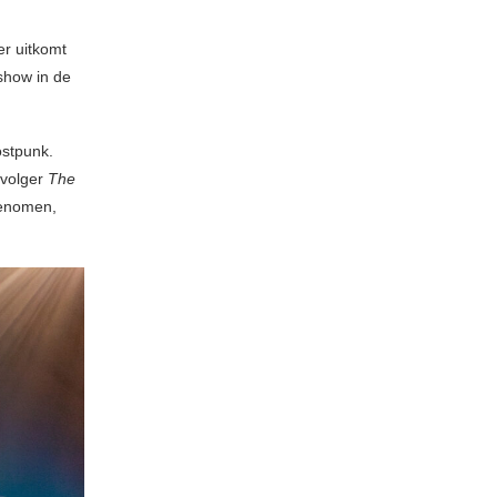
er uitkomt
show in de
ostpunk.
pvolger
The
genomen,