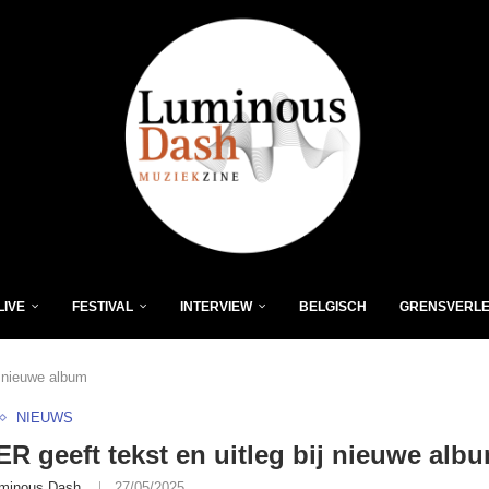
LIVE
FESTIVAL
INTERVIEW
BELGISCH
GRENSVERL
j nieuwe album
NIEUWS
 geeft tekst en uitleg bij nieuwe alb
minous Dash
27/05/2025