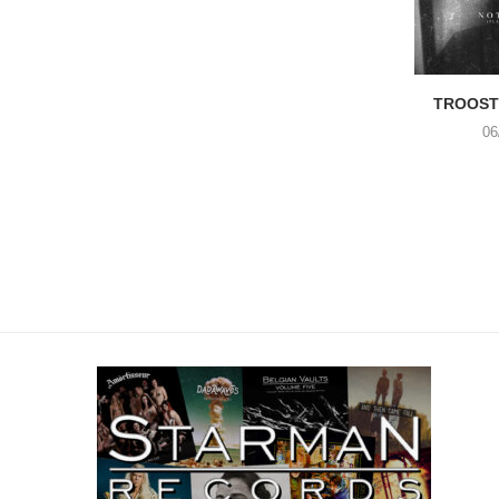
TROOST 
06