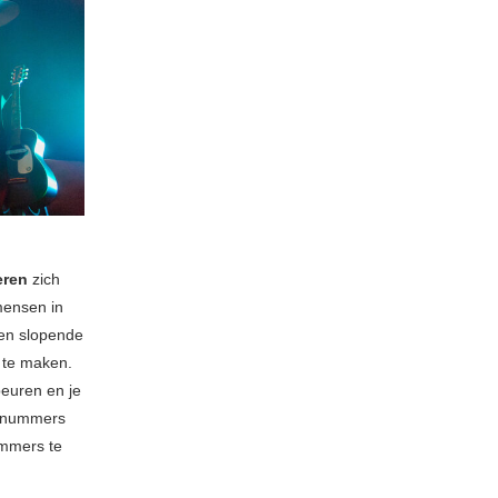
eren
zich
 mensen in
een slopende
m te maken.
beuren en je
de nummers
ummers te