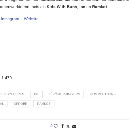
samenwerkte met acts als
Kids With Buns
,
Ise
en
Ramkot
.
–
Instagram
–
Website
:
1.479
 DER SCHUEREN
ISE
JÉRÔME PRINGIERS
KIDS WITH BUNS
TAL
OPROER
RAMKOT
0