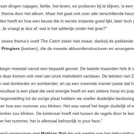
van dingen najagen, liefde, het leven, en proberen bij te blijven, is een
 thema door het album. Maar het gaat ook over alle verschillende keuz
den heeft en hoe een keuze die in eerste instantie goed lijkt, later toch
Je vraagt je dus af: wat is het addertje onder het gras?”
 zware thema’s voelt
The Catch
zeker niet zwaar, dankzij de pakkend
 Pringiers
(toetsen), die de meeste akkoordenstructuren en arrangem
 begin meestal vanuit een bepaald gevoel. De laatste maanden heb ik 
s daar komen ook veel van onze melodieën vandaan. De teksten van Dr
 wat donkerder en somberder, en op een vreemde manier paste dat he
 resultaat is een plaat die veel energie heeft en een zekere hoop en po
In tegenstelling tot de vorige plaat hebben we sneller duidelijke beslissin
r hoe een nummer zou klinken. Het was vanaf het begin duidelijk of
onker zou klinken. De luisteraar hoeft niet tussen de regels door te le
n het nummer, het is allemaal behoorlijk in your face.”
werd opgenomen met
Mathias Stal
die ook werkte aan het debuutalb