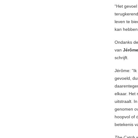
“Het gevoel 
terugkerend
leven te bie
kan hebben. 
Ondanks de
van
Jérôme
schrijft.
Jérôme: “Ik
gevoeld, du
daarentegen
elkaar. Het
uitstraalt. 
genomen ove
hoopvol of d
betekenis va
The Catch