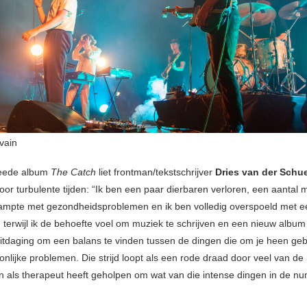
vain
weede album
The Catch
liet frontman/tekstschrijver
Dries van der Schu
oor turbulente tijden: “Ik ben een paar dierbaren verloren, een aantal
kampte met gezondheidsproblemen en ik ben volledig overspoeld met 
 terwijl ik de behoefte voel om muziek te schrijven en een nieuw albu
uitdaging om een balans te vinden tussen de dingen die om je heen ge
onlijke problemen. Die strijd loopt als een rode draad door veel van 
n als therapeut heeft geholpen om wat van die intense dingen in de n