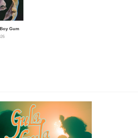
 Boy Gum
Vijf keer talent in
BERGAF met SWEL
Buurtkroeg MosCow
het podium
026
05/08/2026
05/08/2026