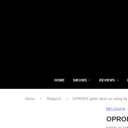
HOME
NIEUWS
REVIEWS
Home
Belgisch
OPROER geeft tekst en uitleg bi
BELGISCH
OPROER
written by
Lu