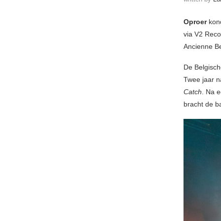
Oproer
kon
via V2 Rec
Ancienne Be
De Belgisch
Twee jaar 
Catch
. Na 
bracht de 