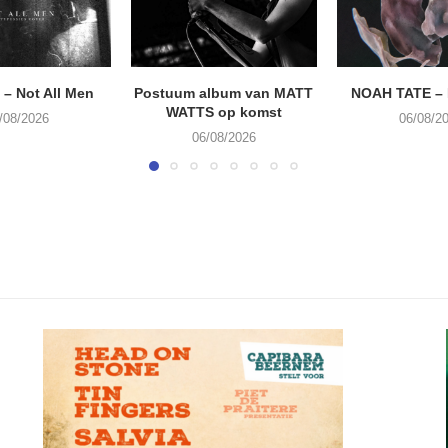
– Not All Men
Postuum album van MATT
NOAH TATE –
WATTS op komst
/08/2026
06/08/2
06/08/2026