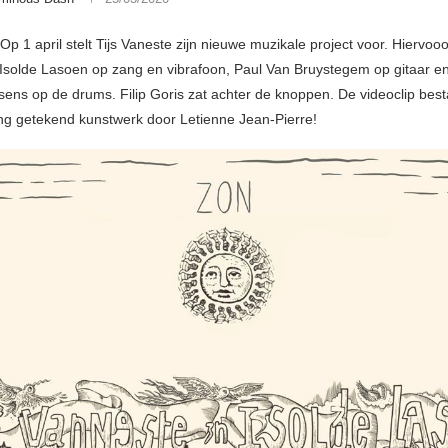
p 1 april stelt Tijs Vaneste zijn nieuwe muzikale project voor. Hiervooo
solde Lasoen op zang en vibrafoon, Paul Van Bruystegem op gitaar e
ens op de drums. Filip Goris zat achter de knoppen. De videoclip best
ng getekend kunstwerk door Letienne Jean-Pierre!