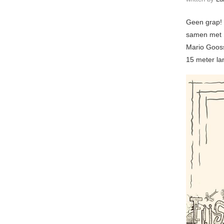
Geen grap! O
samen met I
Mario Gooss
15 meter la