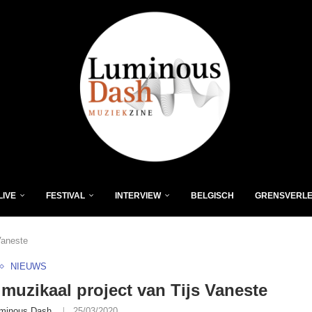
LIVE
FESTIVAL
INTERVIEW
BELGISCH
GRENSVERL
Vaneste
NIEUWS
muzikaal project van Tijs Vaneste
minous Dash
25/03/2020