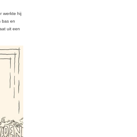
r werkte hij
n bas en
aat uit een