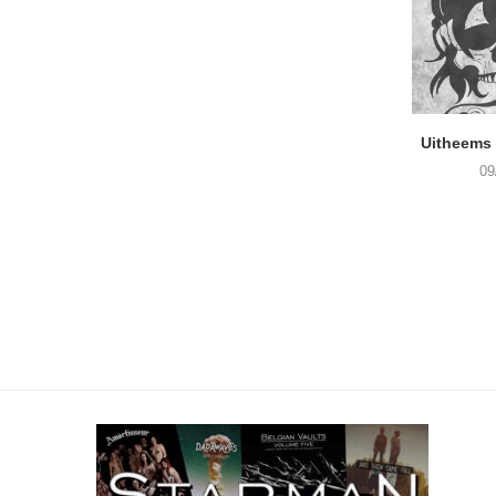
Uitheems 
09