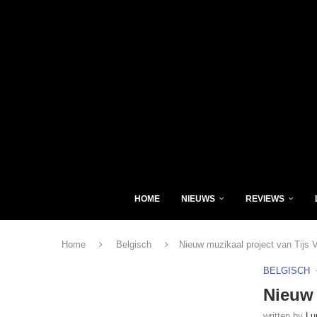
HOME
NIEUWS
REVIEWS
Home
Belgisch
Nieuw muzikaal project van Tijs 
BELGISCH
Nieuw 
written by
Lu