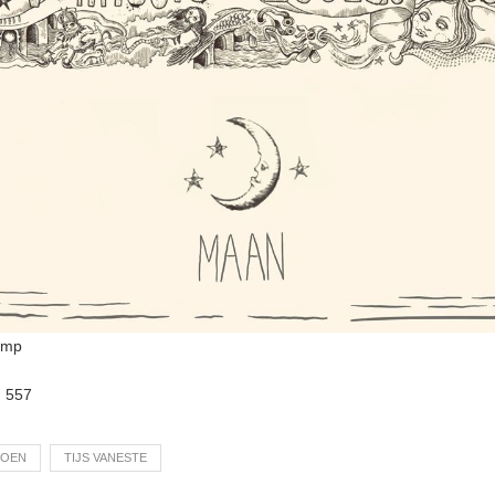
amp
:
557
SOEN
TIJS VANESTE