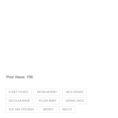
Post Views:
706
FLEET FOXES
KEVIN MORBY
NICK DRAKE
NICOLAS ANNÉ
PLUSH BABY
SAVING NICO
SUFJAN STEVENS
WENDY
WILCO