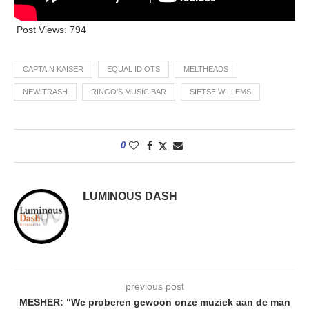
Post Views:
794
CAPTAIN KAISER
EQUAL IDIOTS
MELTHEADS
NEW TRASH
RINGO’S MUSIC BAR
SIETSE WILLEMS
0
LUMINOUS DASH
previous post
MESHER: “We proberen gewoon onze muziek aan de man