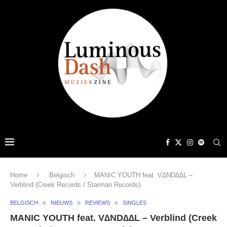
Home
Belgisch
MANIC YOUTH feat. V∆ND∆∆L –
Verblind (Creek Records / Starman Records).
BELGISCH
NIEUWS
REVIEWS
SINGLES
MANIC YOUTH feat. V∆ND∆∆L – Verblind (Creek