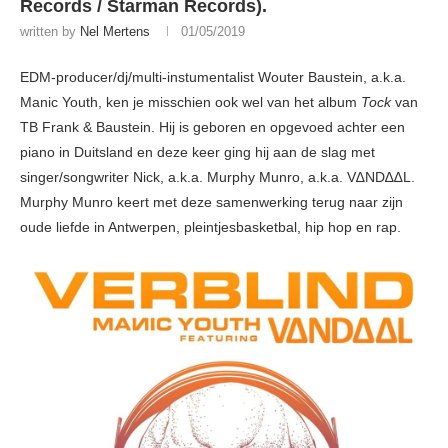
Records / Starman Records).
written by
Nel Mertens
01/05/2019
EDM-producer/dj/multi-instumentalist Wouter Baustein, a.k.a.
Manic Youth, ken je misschien ook wel van het album
Tock
van
TB Frank & Baustein. Hij is geboren en opgevoed achter een
piano in Duitsland en deze keer ging hij aan de slag met
singer/songwriter Nick, a.k.a. Murphy Munro, a.k.a. V∆ND∆∆L.
Murphy Munro keert met deze samenwerking terug naar zijn
oude liefde in Antwerpen, pleintjesbasketbal, hip hop en rap.