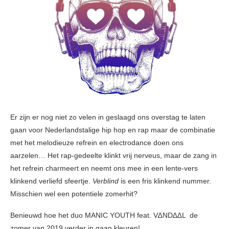
Er zijn er nog niet zo velen in geslaagd ons overstag te laten
gaan voor Nederlandstalige hip hop en rap maar de combinatie
met het melodieuze refrein en electrodance doen ons
aarzelen… Het rap-gedeelte klinkt vrij nerveus, maar de zang in
het refrein charmeert en neemt ons mee in een lente-vers
klinkend verliefd sfeertje.
Verblind
is een fris klinkend nummer.
Misschien wel een potentiele zomerhit?
Benieuwd hoe het duo MANIC YOUTH feat. V∆ND∆∆L de
zomer van 2019 verder in gaan kleuren!