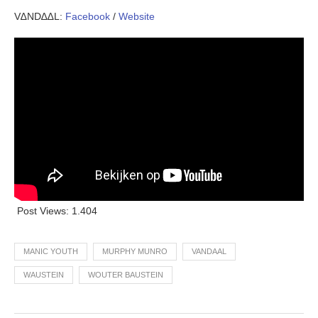
V∆ND∆∆L:
Facebook
/
Website
Post Views:
1.404
MANIC YOUTH
MURPHY MUNRO
VANDAAL
WAUSTEIN
WOUTER BAUSTEIN