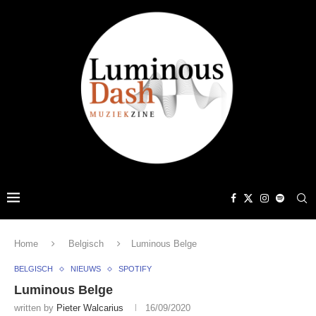
Home
Belgisch
Luminous Belge
BELGISCH
NIEUWS
SPOTIFY
Luminous Belge
written by
Pieter Walcarius
16/09/2020