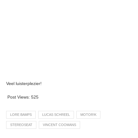
Veel luisterplezier!
Post Views:
525
LORE BAMPS
LUCAS SCHREEL
MOTOR!K
STEREOSEAT
VINCENT COOMANS