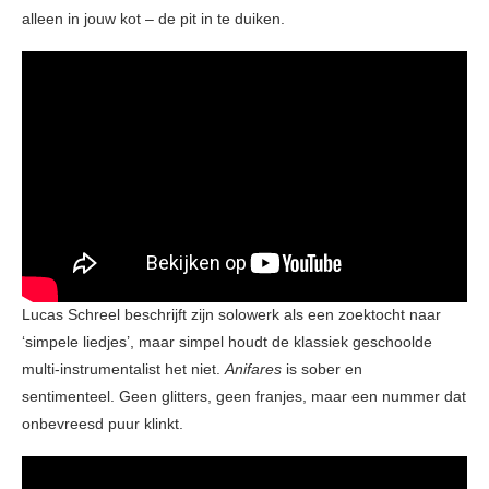
alleen in jouw kot – de pit in te duiken.
Lucas Schreel beschrijft zijn solowerk als een zoektocht naar
‘simpele liedjes’, maar simpel houdt de klassiek geschoolde
multi-instrumentalist het niet.
Anifares
is sober en
sentimenteel. Geen glitters, geen franjes, maar een nummer dat
onbevreesd puur klinkt.