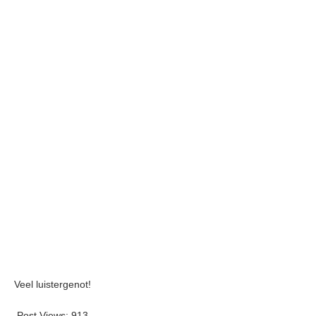
Veel luistergenot!
Post Views:
913