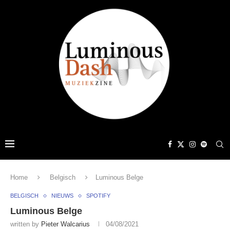
Home
Belgisch
Luminous Belge
BELGISCH
NIEUWS
SPOTIFY
Luminous Belge
written by
Pieter Walcarius
04/08/2021