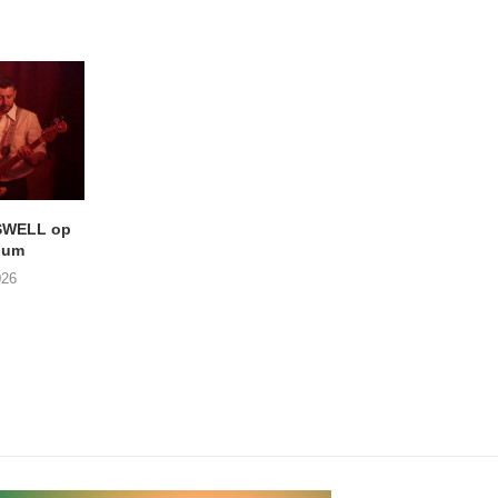
SWELL op
LIGHTSPEED speelt met
Uitheems Geduister
ium
THE SHEILA DIVINE in De...
02/08/2026
026
04/08/2026