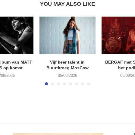
YOU MAY ALSO LIKE
album van MATT
Vijf keer talent in
BERGAF met 
S op komst
Buurtkroeg MosCow
het pod
/08/2026
05/08/2026
05/08/2