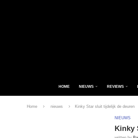
HOME
NIEUWS
REVIEWS
Home
nieuws
Kinky Star sluit tijdelijk de deuren
NIEUWS
Kinky S
written by
Ba