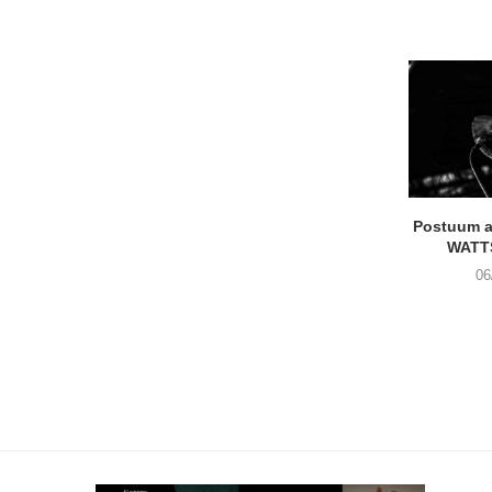
Postuum 
WATT
06