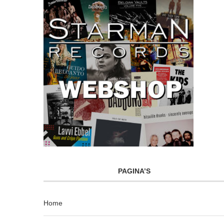
PAGINA’S
Home