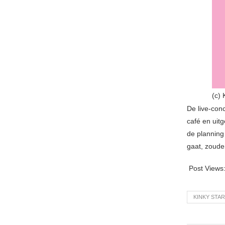
(c) 
De live-con
café en uit
de planning
gaat, zoude
Post Views
KINKY STAR