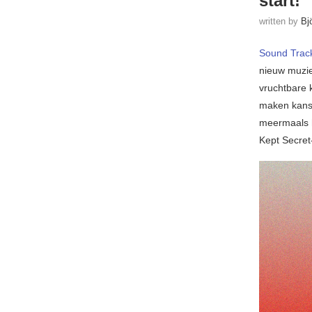
start!
written by
Bj
Sound Trac
nieuw muzie
vruchtbare 
maken kans 
meermaals h
Kept Secret