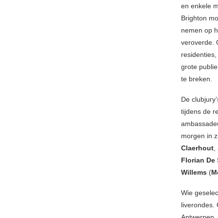
en enkele m
Brighton mo
nemen op he
veroverde.
residenties
grote publie
te breken.
De clubjury’
tijdens de r
ambassadeur
morgen in z
Claerhout
,
Florian De
Willems
(
M
Wie geselec
liverondes.
Antwerpen, 