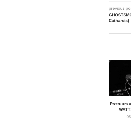
previous po
GHOSTSMOKE
Catharsis)
Postuum 
WATT
06