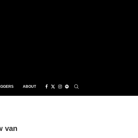
EGGERS
ABOUT
w van