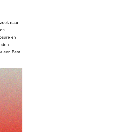
p zoek naar
een
posure en
leden
ar een Best