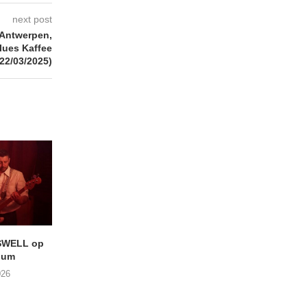
next post
Antwerpen,
lues Kaffee
(22/03/2025)
SWELL op
LIGHTSPEED speelt met
Uitheems Geduister
ium
THE SHEILA DIVINE in De...
02/08/2026
026
04/08/2026