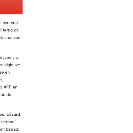
n overvolle
l’ terug op
rtschot voor
rijven via
restigieuze
se en
9,
ub AFF en
van de
es
,
Lézard
,
sverhaal
ium betrad,