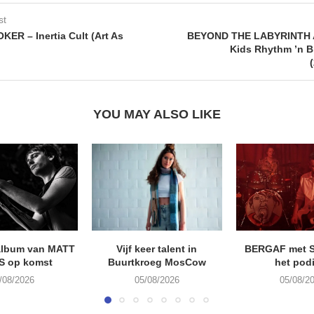
st
R – Inertia Cult (Art As
BEYOND THE LABYRINTH 
Kids Rhythm ’n B
YOU MAY ALSO LIKE
album van MATT
Vijf keer talent in
BERGAF met 
S op komst
Buurtkroeg MosCow
het pod
/08/2026
05/08/2026
05/08/2