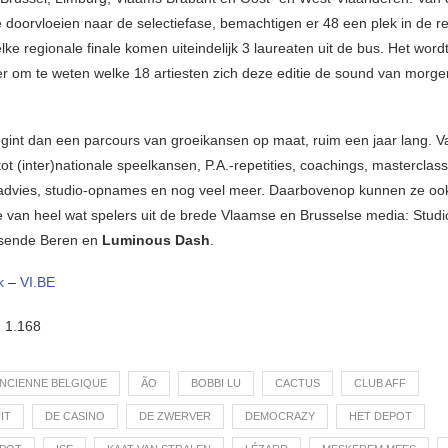
ie doorvloeien naar de selectiefase, bemachtigen er 48 een plek in de r
 elke regionale finale komen uiteindelijk 3 laureaten uit de bus. Het wordt 
 om te weten welke 18 artiesten zich deze editie de sound van morg
gint dan een parcours van groeikansen op maat, ruim een jaar lang. V
tot (inter)nationale speelkansen, P.A.-repetities, coachings, masterclas
 advies, studio-opnames en nog veel meer. Daarbovenop kunnen ze oo
 van heel wat spelers uit de brede Vlaamse en Brusselse media: Studi
sende Beren en
Luminous Dash
.
k
–
VI.BE
:
1.168
NCIENNE BELGIQUE
ÃO
BOBBI LU
CACTUS
CLUB AFF
IT
DE CASINO
DE ZWERVER
DEMOCRAZY
HET DEPOT