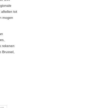
egionale
aftellen tot
en mogen
an
ses,
k rekenen
o Brussel,