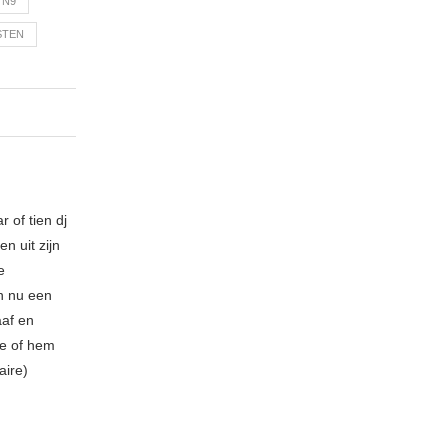
N9
STEN
 of tien dj
n uit zijn
e
n nu een
aaf en
be of hem
aire)