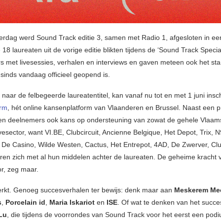
terdag werd Sound Track editie 3, samen met Radio 1, afgesloten in ee
18 laureaten uit de vorige editie blikten tijdens de ‘Sound Track Specia
s met livesessies, verhalen en interviews en gaven meteen ook het sta
e sinds vandaag officieel geopend is.
naar de felbegeerde laureatentitel, kan vanaf nu tot en met 1 juni insch
orm
, hét online kansenplatform van Vlaanderen en Brussel. Naast een p
en deelnemers ook kans op ondersteuning van zowat de gehele Vlaam
vesector, want VI.BE, Clubcircuit, Ancienne Belgique, Het Depot, Trix, N
De Casino, Wilde Westen, Cactus, Het Entrepot, 4AD, De Zwerver, Cl
ren zich met al hun middelen achter de laureaten. De geheime kracht 
r, zeg maar.
erkt. Genoeg succesverhalen ter bewijs: denk maar aan
Meskerem Me
s
,
Porcelain id
,
Maria Iskariot
en
ISE
. Of wat te denken van het succe
Lu
, die tijdens de voorrondes van Sound Track voor het eerst een pod