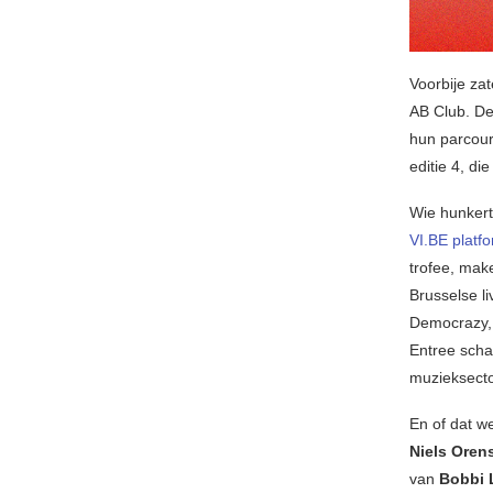
Voorbije za
AB Club. De 
hun parcour
editie 4, di
Wie hunkert 
VI.BE platf
trofee, mak
Brusselse li
Democrazy, 
Entree scha
muzieksecto
En of dat w
Niels Oren
van
Bobbi 