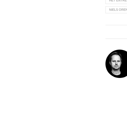
HET ENTR
NIELS ORE