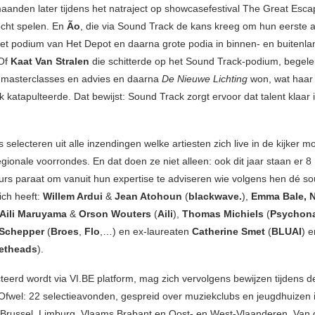
aanden later tijdens het natraject op showcasefestival The Great Esca
cht spelen. En
Ão
, die via Sound Track de kans kreeg om hun eerste 
t podium van Het Depot en daarna grote podia in binnen- en buitenla
 Of
Kaat Van Stralen
die schitterde op het Sound Track-podium, begele
, masterclasses en advies en daarna
De Nieuwe Lichting
won, wat haar 
k katapulteerde. Dat bewijst: Sound Track zorgt ervoor dat talent klaar
s selecteren uit alle inzendingen welke artiesten zich live in de kijker 
egionale voorrondes. En dat doen ze niet alleen: ook dit jaar staan er 8
s paraat om vanuit hun expertise te adviseren wie volgens hen dé s
ich heeft:
Willem Ardui
&
Jean Atohoun
(
blackwave.
),
Emma Bale,
Aili Maruyama
&
Orson Wouters
(
Aili
),
Thomas Michiels
(
Psychon
 Schepper
(
Broes
,
Flo
,…) en ex-laureaten
Catherine Smet
(
BLUAI
) 
etheads
).
teerd wordt via VI.BE platform, mag zich vervolgens bewijzen tijdens d
 Ofwel: 22 selectieavonden, gespreid over muziekclubs en jeugdhuizen 
Brussel, Limburg, Vlaams Brabant en Oost- en West-Vlaanderen. Van