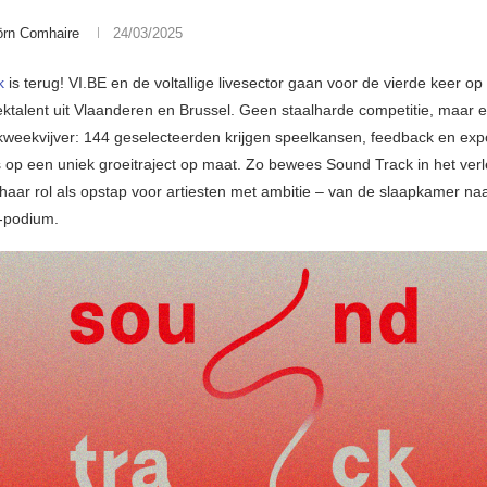
örn Comhaire
24/03/2025
k
is terug! VI.BE en de voltallige livesector gaan voor de vierde keer o
ktalent uit Vlaanderen en Brussel. Geen staalharde competitie, maar 
kweekvijver: 144 geselecteerden krijgen speelkansen, feedback en ex
op een uniek groeitraject op maat. Zo bewees Sound Track in het ver
aar rol als opstap voor artiesten met ambitie – van de slaapkamer na
-podium.