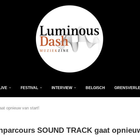
LIVE
FESTIVAL
INTERVIEW
BELGISCH
GRENSVERL
t opnieuw van start!
nparcours SOUND TRACK gaat opnieu