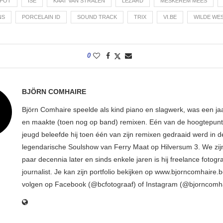
EPOT
ISE
KAAT VAN STRALEN
LÉZARD
MESKEREM MEES
NS
PORCELAIN ID
SOUND TRACK
TRIX
VI.BE
WILDE WE
0
BJÖRN COMHAIRE
Björn Comhaire speelde als kind piano en slagwerk, was een jaar
en maakte (toen nog op band) remixen. Eén van de hoogtepunte
jeugd beleefde hij toen één van zijn remixen gedraaid werd in d
legendarische Soulshow van Ferry Maat op Hilversum 3. We zij
paar decennia later en sinds enkele jaren is hij freelance fotogr
journalist. Je kan zijn portfolio bekijken op www.bjorncomhaire.
volgen op Facebook (@bcfotograaf) of Instagram (@bjorncomh