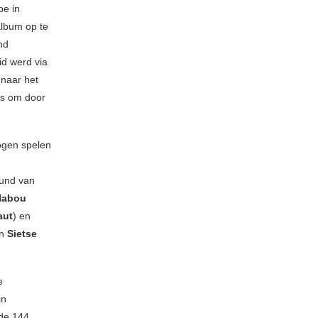
pe in
album op te
nd
id werd via
naar het
 is om door
mogen spelen
ound van
Nabou
aut
) en
en
Sietse
e
in
 de 144