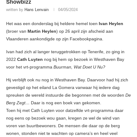
Showbizz
written by
Hans Lenvain
04/05/2024
Het was een donderslag bij heldere hemel toen
Ivan Heylen
(broer van
Martin Heylen
) op 26 april zijn afscheid aan
Vlaanderen aankondigde op zijn Facebookpagina.
Ivan had zich al langer teruggetrokken op Tenerife, zo ging in
2022
Cath Luyten
nog bij hem op bezoek in Westhaven Bay
voor het vrt-programma
Buurman, Wat Doet U Nu?
Hij verblijft ook nu nog in Westhaven Bay. Daarvoor had hij zich
gevestigd op het eiland La Gomera vanwaar hij iedere dag
spreuken de wereld instuurde die begonnen met de woorden
De
Berg Zegt…
Daar is nog een boek van gekomen.
Toen hij met Cath Luyten voor datzelfde vrt-programma daar
nog eens op bezoek wou gaan, kregen ze wel de wind van
voren van buurtbewoners. De mensen die daar op de berg
wonen, stonden niet te wachten op camera’s en heel veel