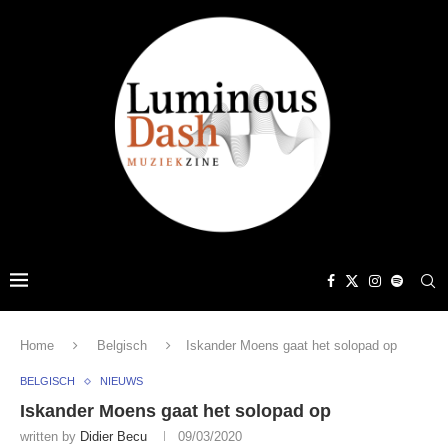
Home
Belgisch
Iskander Moens gaat het solopad op
BELGISCH
NIEUWS
Iskander Moens gaat het solopad op
written by
Didier Becu
09/03/2020