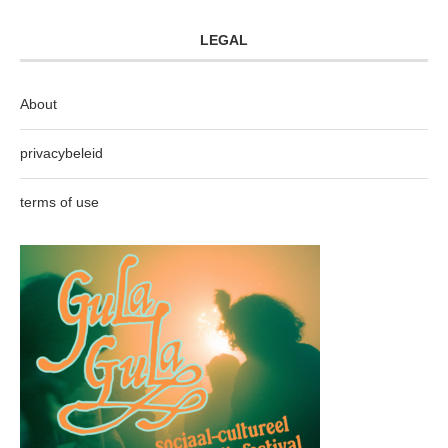
LEGAL
About
privacybeleid
terms of use