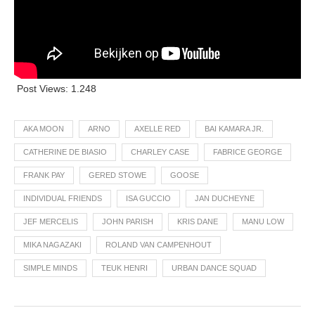
Post Views:
1.248
AKA MOON
ARNO
AXELLE RED
BAI KAMARA JR.
CATHERINE DE BIASIO
CHARLEY CASE
FABRICE GEORGE
FRANK PAY
GERED STOWE
GOOSE
INDIVIDUAL FRIENDS
ISA GUCCIO
JAN DUCHEYNE
JEF MERCELIS
JOHN PARISH
KRIS DANE
MANU LOW
MIKA NAGAZAKI
ROLAND VAN CAMPENHOUT
SIMPLE MINDS
TEUK HENRI
URBAN DANCE SQUAD