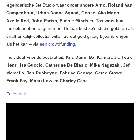
legendarische Jet Studio waar onder andere
Arno
,
Roland Van
Campenhout
,
Urban Dance Squad
,
Goose
,
Aka Moon
,
Axelle Red
,
John Parish
,
Simple Minds
en
Taxiwars
hun
muziek hebben opgenomen. Helaas kost zo’n studio geld, en als
onafhankelijk collectief willen ze dat geld graag bijeenbrengen –
als het kan – via
een crowdfunding
.
Individual Friends bestaat uit:
Kris Dane
,
Bai Kamara Jr.
,
Teuk
Henri
,
Isa Guccio
,
Catherine De Biasio
,
Mika Nagazaki
,
Jef
Mercelis
,
Jan Ducheyne
,
Fabrice George
,
Gered Stowe
,
Frank Pay
,
Manu Low
en
Charley Case
.
Facebook