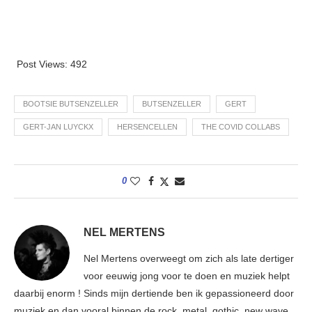
Post Views:
492
BOOTSIE BUTSENZELLER
BUTSENZELLER
GERT
GERT-JAN LUYCKX
HERSENCELLEN
THE COVID COLLABS
0
NEL MERTENS
Nel Mertens overweegt om zich als late dertiger
voor eeuwig jong voor te doen en muziek helpt
daarbij enorm ! Sinds mijn dertiende ben ik gepassioneerd door
muziek en dan vooral binnen de rock, metal, gothic, new wave