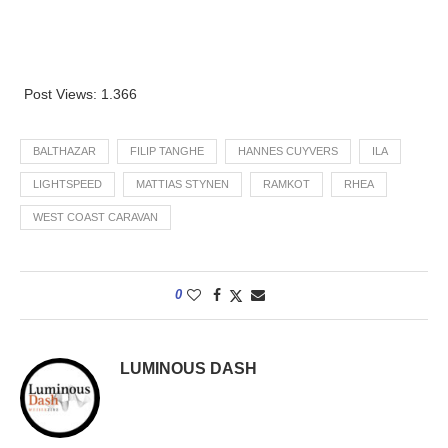
Post Views:
1.366
BALTHAZAR
FILIP TANGHE
HANNES CUYVERS
ILA
LIGHTSPEED
MATTIAS STYNEN
RAMKOT
RHEA
WEST COAST CARAVAN
0
LUMINOUS DASH