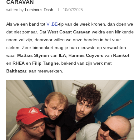
CARAVAN
written by
Luminous Dash
10/07/2025
Als we een band tot
VI.BE
-tip van de week kronen, dan doen we
dat niet zomaar. Dat
West Coast Caravan
weldra een klinkende
naam zal zijn, daarvoor willen we onze handen in het vuur
steken. Zeer binnenkort mag je hun nieuwste ep verwachten
waar
Mattias Stynen
van
ILA
,
Hannes Cuyvers
van
Ramkot
en
RHEA
en
Filip Tanghe
, bekend van zijn werk met
Balthazar
, aan meewerkten.