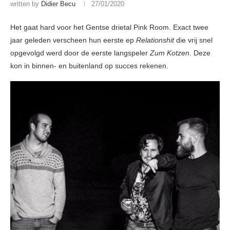
written by
Didier Becu
27/01/2020
Het gaat hard voor het Gentse drietal Pink Room. Exact twee
jaar geleden verscheen hun eerste ep
Relationshit
die vrij snel
opgevolgd werd door de eerste langspeler
Zum Kotzen
. Deze
kon in binnen- en buitenland op succes rekenen.