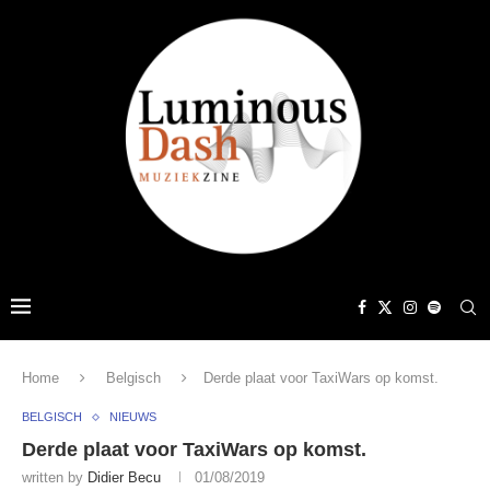
Home
Belgisch
Derde plaat voor TaxiWars op komst.
BELGISCH
NIEUWS
Derde plaat voor TaxiWars op komst.
written by
Didier Becu
01/08/2019