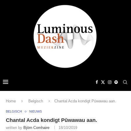
Home
Belgisch
Chantal Acda kondigt Pūwawau aan.
BELGISCH
NIEUWS
Chantal Acda kondigt Pūwawau aan.
written by
Björn Comhaire
18/10/2019