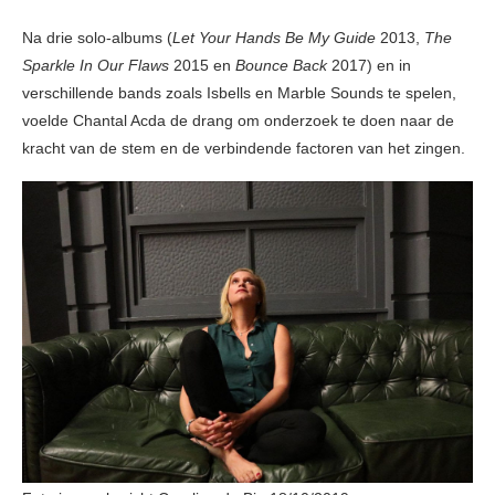
Na drie solo-albums (
Let Your Hands Be My Guide
2013,
The
Sparkle In Our Flaws
2015 en
Bounce Back
2017) en in
verschillende bands zoals Isbells en Marble Sounds te spelen,
voelde Chantal Acda de drang om onderzoek te doen naar de
kracht van de stem en de verbindende factoren van het zingen.